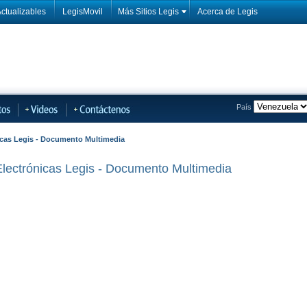
ctualizables
LegisMovil
Más Sitios Legis
Acerca de Legis
País
icas Legis - Documento Multimedia
lectrónicas Legis - Documento Multimedia