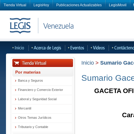
Tienda Virtual
LegisHoy
Publicaciones Actualizables
LegisMovil
Inicio
>
Sumario Gacet
Por materias
Sumario Gacet
Banca y Seguros
GACETA OFI
Financiero y Comercio Exterior
Laboral y Seguridad Social
Mercantil
Car
Otros Temas Jurídicos
Tributario y Contable