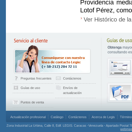
Providencia medi
Lotof Pérez, como
Ver Histórico de l
Obtenga
mayor
consultando est
Preguntas frecuentes
Contáctenos
Guías de uso
Envíos de
actualización
Puntos de venta
Actualización profesional
Catálogo
Contáctenos
Acerca de Legis
Término
Zona Industrial La Urbina, Calle 8, Edif. LEGIS. Caracas -Venezuela - Apartado Postal 7
webmas