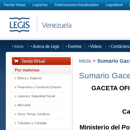
Tienda Virtual
LegisHoy
Publicaciones Actualizables
LegisMovil
Inicio
>
Sumario Gacet
Por materias
Sumario Gacet
Banca y Seguros
GACETA OFI
Financiero y Comercio Exterior
Laboral y Seguridad Social
Mercantil
Ca
Otros Temas Jurídicos
Tributario y Contable
Ministerio del Po