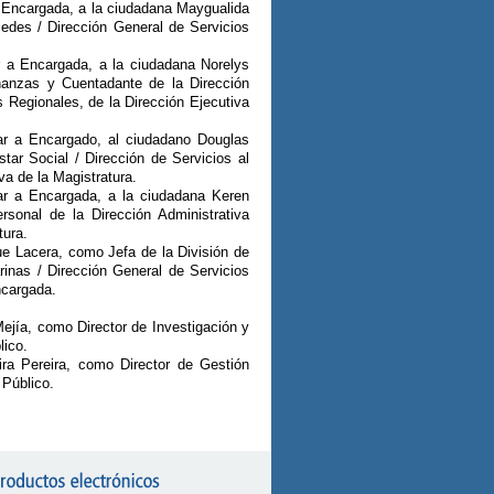
a Encargada, a la ciudadana Maygualida
jedes / Dirección General de Servicios
r a Encargada, a la ciudadana Norelys
nanzas y Cuentadante de la Dirección
s Regionales, de la Dirección Ejecutiva
ar a Encargado, al ciudadano Douglas
tar Social / Dirección de Servicios al
a de la Magistratura.
ar a Encargada, a la ciudadana Keren
rsonal de la Dirección Administrativa
tura.
ue Lacera, como Jefa de la División de
rinas / Dirección General de Servicios
ncargada.
ejía, como Director de Investigación y
lico.
ra Pereira, como Director de Gestión
 Público.