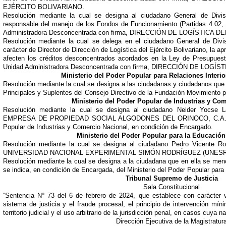
EJÉRCITO BOLIVARIANO.
Resolución mediante la cual se designa al ciudadano General de Divi
responsable del manejo de los Fondos de Funcionamiento (Partidas 4.02, 4
Administradora Desconcentrada con firma, DIRECCIÓN DE LOGÍSTICA 
Resolución mediante la cual se delega en el ciudadano General de Divi
carácter de Director de Dirección de Logística del Ejército Bolivariano, la 
afecten los créditos desconcentrados acordados en la Ley de Presupuest
Unidad Administradora Desconcentrada con firma, DIRECCIÓN DE LOG
Ministerio del Poder Popular para Relaciones Interio
Resolución mediante la cual se designa a las ciudadanas y ciudadanos qu
Principales y Suplentes del Consejo Directivo de la Fundación Movimiento po
Ministerio del Poder Popular de Industrias y Co
Resolución mediante la cual se designa al ciudadano Neider Yocse L
EMPRESA DE PROPIEDAD SOCIAL ALGODONES DEL ORINOCO, C.A., ente 
Popular de Industrias y Comercio Nacional, en condición de Encargado.
Ministerio del Poder Popular para la Educación 
Resolución mediante la cual se designa al ciudadano Pedro Vicente Ro
UNIVERSIDAD NACIONAL EXPERIMENTAL SIMÓN RODRÍGUEZ (UNESR), e
Resolución mediante la cual se designa a la ciudadana que en ella se menc
se indica, en condición de Encargada, del Ministerio del Poder Popular para 
Tribunal Supremo de Justicia
Sala Constitucional
“Sentencia Nº 73 del 6 de febrero de 2024, que establece con carácter v
sistema de justicia y el fraude procesal, el principio de intervención mín
territorio judicial y el uso arbitrario de la jurisdicción penal, en casos cuya 
Dirección Ejecutiva de la Magistratur