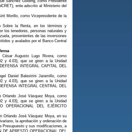
ique Sánchez Golding, como Presidente
NCRET), ente adscrito al Ministerio del
rit Morillo, como Vicepresidente de la
o Sobre la Renta, en los términos y
or los tenedores, personas naturales y
zuela, provenientes de las inversiones
mitidos y avalados por el Banco Central
fensa
l César Augusto Lugo Rivera, como
2 y 4.03), que se giren a la Unidad
DE DEFENSA INTEGRAL CAPITAL DEL
el Daniel Balestrini Jaramillo, como
2 y 4.03), que se giren a la Unidad
DE DEFENSA INTEGRAL CENTRAL DEL
ión Orlando José Vásquez Moya, como
2 y 4.03), que se giren a la Unidad
RESTO OPERACIONAL DEL EJÉRCITO
ión Orlando José Vásquez Moya, en su
livariano, la aprobación y ordenación de
e Presupuesto y sus modificaciones, a
ECCIÓN DE APRESTO OPERACIONAL DEL