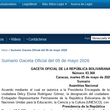
ctualizables
LegisMovil
Más Sitios Legis
Acerca de Legis
País
Inicio
>
Sumario Gaceta Oficial del 05 de mayo 2026
Sumario Gaceta Oficial del 05 de mayo 2026
GACETA OFICIAL DE LA REPÚBLICA BOLIVARIAN
Número 43.368
Caracas, martes 05 de mayo de 202
Sumario
Asamblea Nacional
Acuerdo mediante el cual se autoriza a la Presidenta Encargada de la
ciudadana Delcy Eloína Rodríguez Gómez, la designación del ciudadano 
Embajador Representante Permanente de la República Bolivariana de Ve
Naciones Unidas para la Educación, la Ciencia y la Cultura (UNESCO), con
Presidencia de la República