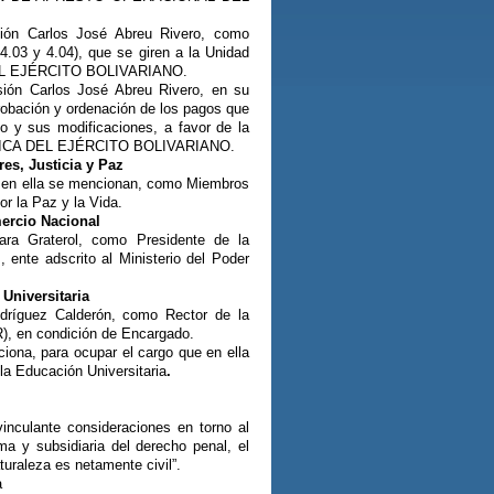
sión Carlos José Abreu Rivero, como
.03 y 4.04), que se giren a la Unidad
DEL EJÉRCITO BOLIVARIANO.
sión Carlos José Abreu Rivero, en su
aprobación y ordenación de los pagos que
o y sus modificaciones, a favor de la
ÍSTICA DEL EJÉRCITO BOLIVARIANO.
res, Justicia y Paz
e en ella se mencionan, como Miembros
r la Paz y la Vida.
mercio Nacional
ara Graterol, como Presidente de la
adscrito al Ministerio del Poder
Universitaria
dríguez Calderón, como Rector de la
n condición de Encargado.
iona, para ocupar el cargo que en ella
la Educación Universitaria
.
inculante consideraciones en torno al
ima y subsidiaria del derecho penal, el
naturaleza es netamente civil”.
a