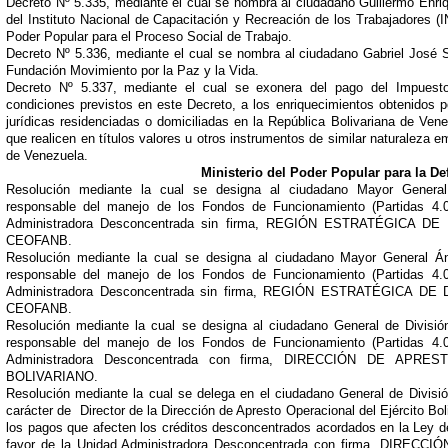
Decreto Nº 5.335, mediante el cual se nombra al ciudadano Guillermo Enr
del Instituto Nacional de Capacitación y Recreación de los Trabajadores (I
Poder Popular para el Proceso Social de Trabajo.
Decreto Nº 5.336, mediante el cual se nombra al ciudadano Gabriel José Si
Fundación Movimiento por la Paz y la Vida.
Decreto Nº 5.337, mediante el cual se exonera del pago del Impuest
condiciones previstos en este Decreto, a los enriquecimientos obtenidos p
jurídicas residenciadas o domiciliadas en la República Bolivariana de Vene
que realicen en títulos valores u otros instrumentos de similar naturaleza e
de Venezuela.
Ministerio del Poder Popular para la De
Resolución mediante la cual se designa al ciudadano Mayor Genera
responsable del manejo de los Fondos de Funcionamiento (Partidas 4.0
Administradora Desconcentrada sin firma, REGIÓN ESTRATÉGICA 
CEOFANB.
Resolución mediante la cual se designa al ciudadano Mayor General Áng
responsable del manejo de los Fondos de Funcionamiento (Partidas 4.0
Administradora Desconcentrada sin firma, REGIÓN ESTRATÉGICA 
CEOFANB.
Resolución mediante la cual se designa al ciudadano General de Divis
responsable del manejo de los Fondos de Funcionamiento (Partidas 4.0
Administradora Desconcentrada con firma, DIRECCIÓN DE AP
BOLIVARIANO.
Resolución mediante la cual se delega en el ciudadano General de Divis
carácter de
Director de la Dirección de Apresto Operacional del Ejército Bo
los pagos que afecten los créditos desconcentrados acordados en la Ley d
favor de la Unidad Administradora Desconcentrada con firma, DIR