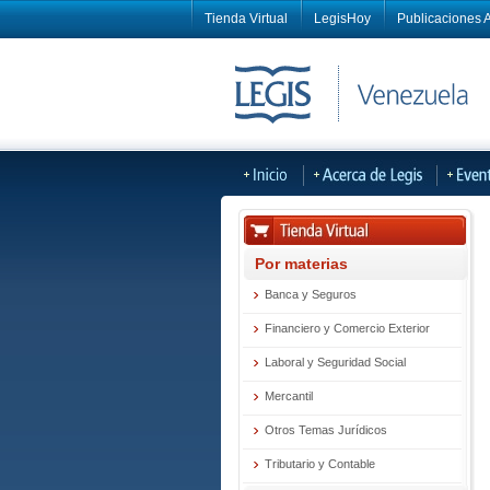
Tienda Virtual
LegisHoy
Publicaciones A
Por materias
Banca y Seguros
Financiero y Comercio Exterior
Laboral y Seguridad Social
Mercantil
Otros Temas Jurídicos
Tributario y Contable