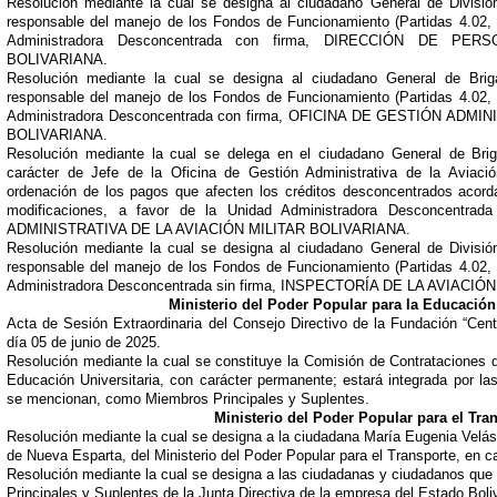
Resolución mediante la cual se designa al ciudadano General de Divisi
responsable del manejo de los Fondos de Funcionamiento (Partidas 4.02, 4
Administradora Desconcentrada con firma, DIRECCIÓN DE PE
BOLIVARIANA.
Resolución mediante la cual se designa al ciudadano General de Bri
responsable del manejo de los Fondos de Funcionamiento (Partidas 4.02, 4
Administradora Desconcentrada con firma, OFICINA DE GESTIÓN ADMI
BOLIVARIANA.
Resolución mediante la cual se delega en el ciudadano General de Bri
carácter de Jefe de la Oficina de Gestión Administrativa de la Aviación
ordenación de los pagos que afecten los créditos desconcentrados acor
modificaciones, a favor de la Unidad Administradora Desconcentr
ADMINISTRATIVA DE LA AVIACIÓN MILITAR BOLIVARIANA.
Resolución mediante la cual se designa al ciudadano General de Divisi
responsable del manejo de los Fondos de Funcionamiento (Partidas 4.02, 4
Administradora Desconcentrada sin firma, INSPECTORÍA DE LA AVIACI
Ministerio del Poder Popular para la Educación 
Acta de Sesión Extraordinaria del Consejo Directivo de la Fundación “Centr
día 05 de junio de 2025.
Resolución mediante la cual se constituye la Comisión de Contrataciones de
Educación Universitaria, con carácter permanente; estará integrada por l
se mencionan, como Miembros Principales y Suplentes.
Ministerio del Poder Popular para el Tra
Resolución mediante la cual se designa a la ciudadana María Eugenia Velásq
de Nueva Esparta, del Ministerio del Poder Popular para el Transporte, en 
Resolución mediante la cual se designa a las ciudadanas y ciudadanos que
Principales y Suplentes de la Junta Directiva de la empresa del Estado Bol