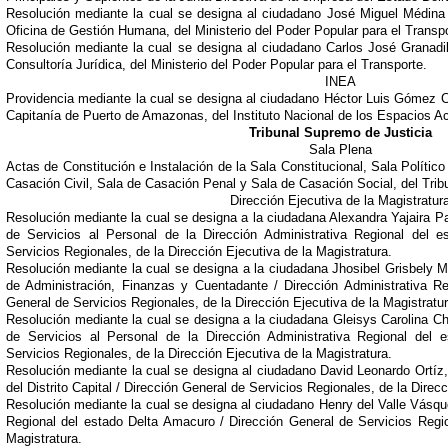
Resolución mediante la cual se designa al ciudadano José Miguel Médina 
Oficina de Gestión Humana, del Ministerio del Poder Popular para el Transpo
Resolución mediante la cual se designa al ciudadano Carlos José Granadil
Consultoría Jurídica, del Ministerio del Poder Popular para el Transporte.
INEA
Providencia mediante la cual se designa al ciudadano Héctor Luis Gómez C
Capitanía de Puerto de Amazonas, del Instituto Nacional de los Espacios A
Tribunal Supremo de Justicia
Sala Plena
Actas de Constitución e Instalación de la Sala Constitucional, Sala Político
Casación Civil, Sala de Casación Penal y Sala de Casación Social, del Trib
Dirección Ejecutiva de la Magistratur
Resolución mediante la cual se designa a la ciudadana Alexandra Yajaira P
de Servicios al Personal de la Dirección Administrativa Regional del e
Servicios Regionales, de la Dirección Ejecutiva de la Magistratura.
Resolución mediante la cual se designa a la ciudadana Jhosibel Grisbely 
de Administración, Finanzas y Cuentadante / Dirección Administrativa Re
General de Servicios Regionales, de la Dirección Ejecutiva de la Magistratur
Resolución mediante la cual se designa a la ciudadana Gleisys Carolina Ch
de Servicios al Personal de la Dirección Administrativa Regional del 
Servicios Regionales, de la Dirección Ejecutiva de la Magistratura.
Resolución mediante la cual se designa al ciudadano David Leonardo Ortíz,
del Distrito Capital / Dirección General de Servicios Regionales, de la Direcc
Resolución mediante la cual se designa al ciudadano Henry del Valle Vásqu
Regional del estado Delta Amacuro / Dirección General de Servicios Regio
Magistratura.