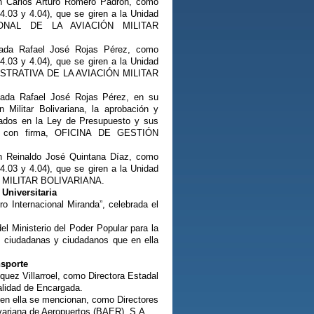
ón Carlos Arturo Romero Padrón, como
.03 y 4.04), que se giren a la Unidad
RSONAL DE LA AVIACIÓN MILITAR
gada Rafael José Rojas Pérez, como
.03 y 4.04), que se giren a la Unidad
NISTRATIVA DE LA AVIACIÓN MILITAR
gada Rafael José Rojas Pérez, en su
 Militar Bolivariana, la aprobación y
dados en la Ley de Presupuesto y sus
ada con firma, OFICINA DE GESTIÓN
ón Reinaldo José Quintana Díaz, como
.03 y 4.04), que se giren a la Unidad
ÓN MILITAR BOLIVARIANA.
Universitaria
o Internacional Miranda”, celebrada el
l Ministerio del Poder Popular para la
as ciudadanas y ciudadanos que en ella
nsporte
uez Villarroel, como Directora Estadal
calidad de Encargada.
 en ella se mencionan, como Directores
ivariana de Aeropuertos (BAER), S.A.