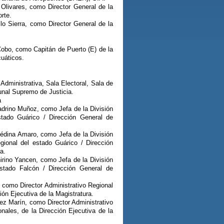
Olivares, como Director General de la
rte.
lo Sierra, como Director General de la
obo, como Capitán de Puerto (E) de la
cuáticos.
 Administrativa, Sala Electoral, Sala de
unal Supremo de Justicia.
a
adrino Muñoz, como Jefa de la División
stado Guárico / Dirección General de
Médina Amaro, como Jefa de la División
gional del estado Guárico / Dirección
a.
irino Yancen, como Jefa de la División
estado Falcón / Dirección General de
 como Director Administrativo Regional
ión Ejecutiva de la Magistratura.
ez Marín, como Director Administrativo
nales, de la Dirección Ejecutiva de la