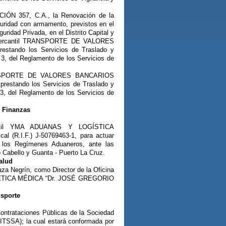
CIÓN 357, C.A., la Renovación de la
guridad con armamento, previstos en el
uridad Privada, en el Distrito Capital y
ad mercantil TRANSPORTE DE VALORES
restando los Servicios de Traslado y
 3, del Reglamento de los Servicios de
 TRANSPORTE DE VALORES BANCARIOS
restando los Servicios de Traslado y
 3, del Reglamento de los Servicios de
y Finanzas
cantil YMA ADUANAS Y LOGÍSTICA
al (R.I.F.) J-50769463-1, para actuar
 los Regímenes Aduaneros, ante las
 Cabello y Guanta - Puerto La Cruz.
alud
za Negrín, como Director de la Oficina
ENÉTICA MÉDICA “Dr. JOSÉ GREGORIO
nsporte
ontrataciones Públicas de la Sociedad
A); la cual estará conformada por