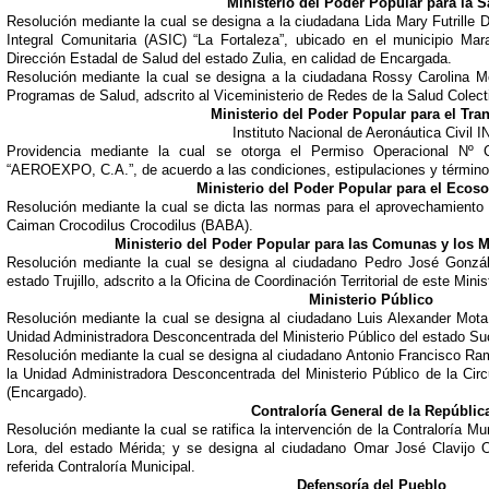
Ministerio del Poder Popular para la S
Resolución mediante la cual se designa a la ciudadana Lida Mary Futrille 
Integral Comunitaria (ASIC) “La Fortaleza”, ubicado en el municipio Mara
Dirección Estadal de Salud del estado Zulia, en calidad de Encargada.
Resolución mediante la cual se designa a la ciudadana Rossy Carolina M
Programas de Salud, adscrito al Viceministerio de Redes de la Salud Colecti
Ministerio del Poder Popular para el Tra
Instituto Nacional de Aeronáutica Civil 
Providencia mediante la cual se otorga el Permiso Operacional Nº
“AEROEXPO, C.A.”, de acuerdo a las condiciones, estipulaciones y términos
Ministerio del Poder Popular para el Ecos
Resolución mediante la cual se dicta las normas para el aprovechamiento 
Caiman Crocodilus Crocodilus (BABA).
Ministerio del Poder Popular para las Comunas y los 
Resolución mediante la cual se designa al ciudadano Pedro José Gonzále
estado Trujillo, adscrito a la Oficina de Coordinación Territorial de este Minis
Ministerio Público
Resolución mediante la cual se designa al ciudadano Luis Alexander Mota
Unidad Administradora Desconcentrada del Ministerio Público del estado Su
Resolución mediante la cual se designa al ciudadano Antonio Francisco Ra
la Unidad Administradora Desconcentrada del Ministerio Público de la Circ
(Encargado).
Contraloría General de la Repúblic
Resolución mediante la cual se ratifica la intervención de la Contraloría 
Lora, del estado Mérida; y se designa al ciudadano Omar José Clavijo Or
referida Contraloría Municipal.
Defensoría del Pueblo