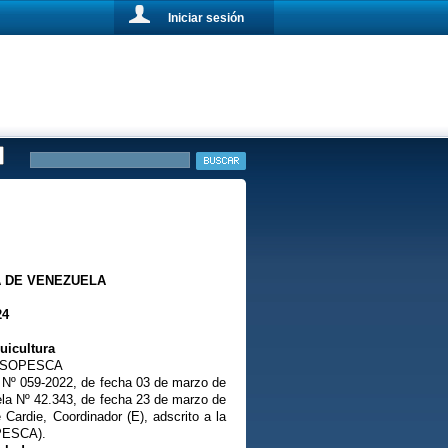
Iniciar sesión
A DE VENEZUELA
24
uicultura
a INSOPESCA
a Nº 059-2022, de fecha 03 de marzo de
ela Nº 42.343, de fecha 23 de marzo de
Cardie, Coordinador (E), adscrito a la
OPESCA).