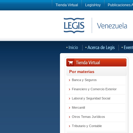
Tienda Virtual
LegisHoy
Publicaciones A
Por materias
Banca y Seguros
Financiero y Comercio Exterior
Laboral y Seguridad Social
Mercantil
Otros Temas Jurídicos
Tributario y Contable