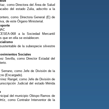
alud
Díaz, como Directora del Área de Salud
caibo del estado Zulia, adscrito a la
ontero, como Directora General (E) de
va, de este Órgano Ministerial.
nsporte
INAC
 CESEA-068 a la Sociedad Mercantil
 que en ella se establecen.
ocialismo
sustentable de la subespecie silvestre
Movimientos Sociales
z Sevilla, como Director Estadal del
terio.
 Serrano, como Jefe de División de la
cre (Encargado).
mírez Rangel, como Jefe de División de
unscripción Judicial del estado Mérida
a
Municipal del municipio Obispo Ramos de
tíz, como Contralor Interventor de la