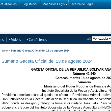
ctualizables
LegisMovil
Más Sitios Legis
Acerca de Legis
País
Inicio
>
Sumario Gaceta Oficial del 13 de agosto 2024
Sumario Gaceta Oficial del 13 de agosto 2024
GACETA OFICIAL DE LA REPÚBLICA BOLIVARIAN
Número 42.940
Caracas, martes 13 de agosto de 20
Sumario
Ministerio del Poder Popular de Pesca y Ac
Instituto Socialista de la Pesca y Acuicultur
Providencia mediante la cual queda sin efecto la Providencia Administrativ
2022, publicada en la Gaceta Oficial de la República Bolivariana de Venezu
2022, donde se designó y delegó la firma al ciudadano José Félix Planche 
Subgerencia Sucre del Instituto Socialista de la Pesca y Acuicultura (INS