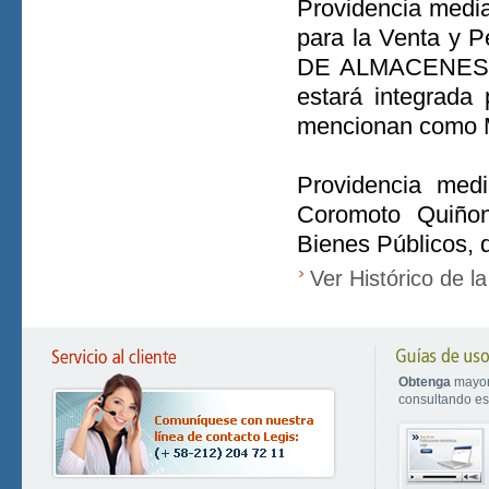
Providencia media
para la Venta y 
DE ALMACENES C
estará integrada
mencionan como M
Providencia med
Coromoto Quiñon
Bienes Públicos, d
Ver Histórico de l
Obtenga
mayor
consultando est