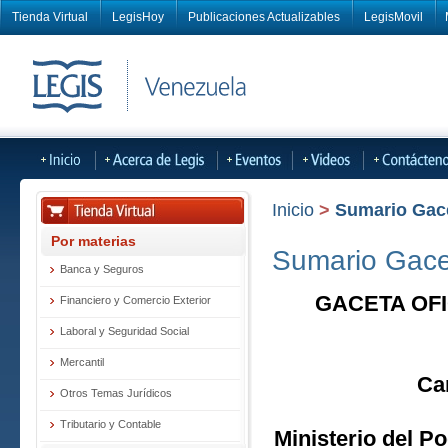
Tienda Virtual
LegisHoy
Publicaciones Actualizables
LegisMovil
Inicio
>
Sumario Gacet
Por materias
Sumario Gacet
Banca y Seguros
GACETA OFI
Financiero y Comercio Exterior
Laboral y Seguridad Social
Mercantil
Ca
Otros Temas Jurídicos
Tributario y Contable
Ministerio del Po