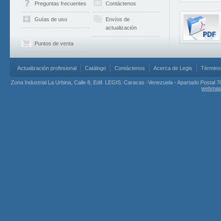
Preguntas frecuentes
Contáctenos
Guías de uso
Envíos de
actualización
Puntos de venta
Actualización profesional
Catálogo
Contáctenos
Acerca de Legis
Término
Zona Industrial La Urbina, Calle 8, Edif. LEGIS. Caracas -Venezuela - Apartado Postal 7
webmas