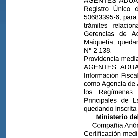
AGENTES ADUANA
Registro Único d
50683395-6, para
trámites relaci
Gerencias de A
Maiquetía, quedan
N° 2.138.
Providencia media
AGENTES ADUANAL
Información Fisca
como Agencia de A
los Regímenes 
Principales de 
quedando inscrita 
Ministerio de
Compañía Anón
Certificación med