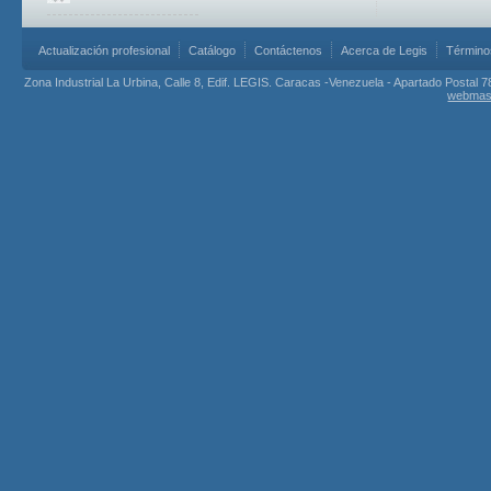
Actualización profesional
Catálogo
Contáctenos
Acerca de Legis
Término
Zona Industrial La Urbina, Calle 8, Edif. LEGIS. Caracas -Venezuela - Apartado Postal 7
webmas