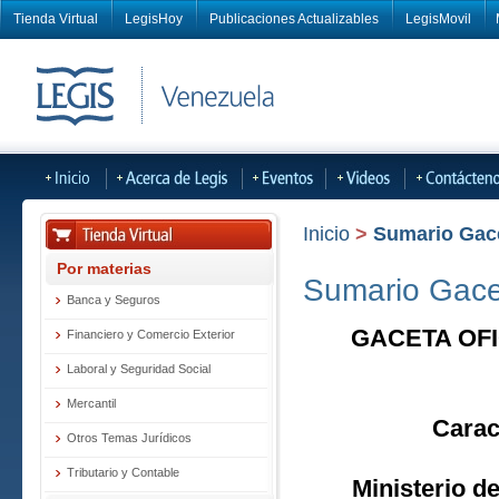
Tienda Virtual
LegisHoy
Publicaciones Actualizables
LegisMovil
Inicio
>
Sumario Gacet
Por materias
Sumario Gacet
Banca y Seguros
GACETA OFI
Financiero y Comercio Exterior
Laboral y Seguridad Social
Mercantil
Carac
Otros Temas Jurídicos
Tributario y Contable
Ministerio d