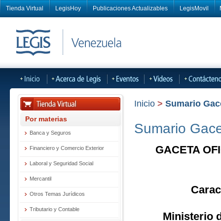
Tienda Virtual
LegisHoy
Publicaciones Actualizables
LegisMovil
Inicio
>
Sumario Gacet
Por materias
Sumario Gacet
Banca y Seguros
GACETA OFI
Financiero y Comercio Exterior
Laboral y Seguridad Social
Mercantil
Carac
Otros Temas Jurídicos
Tributario y Contable
Ministerio