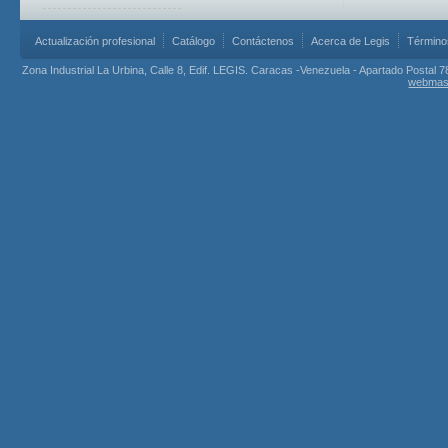
Actualización profesional
Catálogo
Contáctenos
Acerca de Legis
Término
Zona Industrial La Urbina, Calle 8, Edif. LEGIS. Caracas -Venezuela - Apartado Postal 7
webmas