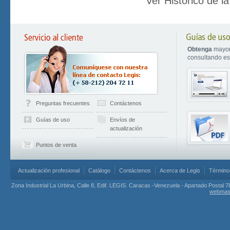
Ver Histórico de l
Obtenga
mayor
consultando est
Preguntas frecuentes
Contáctenos
Guías de uso
Envíos de
actualización
Puntos de venta
Actualización profesional
Catálogo
Contáctenos
Acerca de Legis
Término
Zona Industrial La Urbina, Calle 8, Edif. LEGIS. Caracas -Venezuela - Apartado Postal 7
webmas