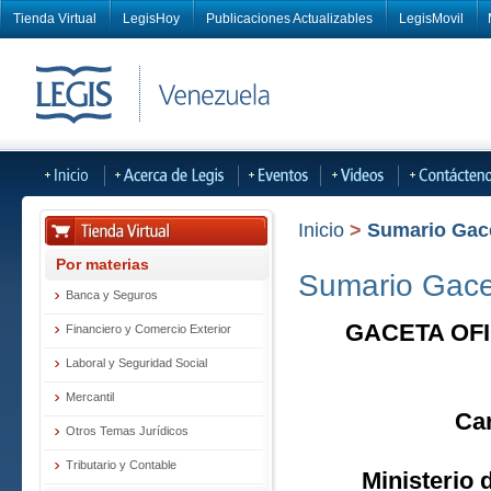
Tienda Virtual
LegisHoy
Publicaciones Actualizables
LegisMovil
Inicio
>
Sumario Gacet
Por materias
Sumario Gacet
Banca y Seguros
GACETA OFI
Financiero y Comercio Exterior
Laboral y Seguridad Social
Mercantil
Ca
Otros Temas Jurídicos
Tributario y Contable
Ministerio