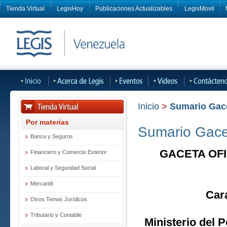
Tienda Virtual
LegisHoy
Publicaciones Actualizables
LegisMovil
Inicio
>
Sumario Gacet
Por materias
Sumario Gacet
Banca y Seguros
GACETA OFI
Financiero y Comercio Exterior
Laboral y Seguridad Social
Mercantil
Car
Otros Temas Jurídicos
Tributario y Contable
Ministerio del 