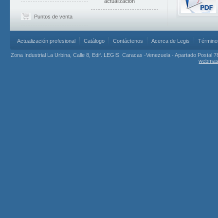
actualización
Puntos de venta
Actualización profesional
Catálogo
Contáctenos
Acerca de Legis
Término
Zona Industrial La Urbina, Calle 8, Edif. LEGIS. Caracas -Venezuela - Apartado Postal 7
webmas