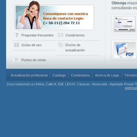
Obtenga
mayor
consultando est
Preguntas frecuentes
Contáctenos
Guías de uso
Envíos de
actualización
Puntos de venta
Actualización profesional
Catálogo
Contáctenos
Acerca de Legis
Término
Zona Industrial La Urbina, Calle 8, Edif. LEGIS. Caracas -Venezuela - Apartado Postal 7
webmas