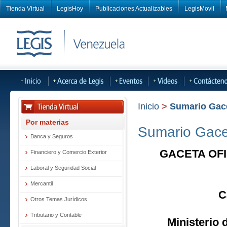
Tienda Virtual
LegisHoy
Publicaciones Actualizables
LegisMovil
Inicio
>
Sumario Gacet
Por materias
Sumario Gacet
Banca y Seguros
GACETA OFI
Financiero y Comercio Exterior
Laboral y Seguridad Social
Mercantil
C
Otros Temas Jurídicos
Tributario y Contable
Ministerio