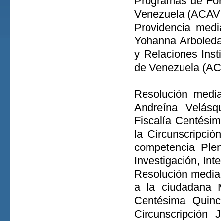
Programas de For
Venezuela (ACAV)
Providencia medi
Yohanna Arboleda
y Relaciones Inst
de Venezuela (AC
Resolución media
Andreína Velásqu
Fiscalía Centésim
la Circunscripció
competencia Ple
Investigación, Int
Resolución mediant
a la ciudadana M
Centésima Quinc
Circunscripción 