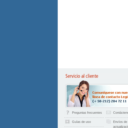
Preguntas frecuentes
Contácten
Guías de uso
Envíos de
actualizac