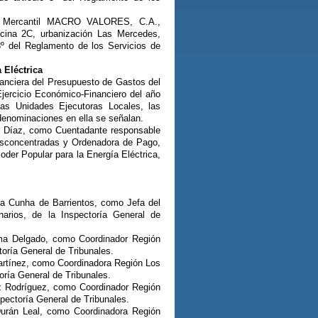
dad Mercantil MACRO VALORES, C.A.,
ficina 2C, urbanización Las Mercedes,
3º del Reglamento de los Servicios de
 Eléctrica
nanciera del Presupuesto de Gastos del
 Ejercicio Económico-Financiero del año
 las Unidades Ejecutoras Locales, las
enominaciones en ella se señalan.
n Díaz, como Cuentadante responsable
Desconcentradas y Ordenadora de Pago,
oder Popular para la Energía Eléctrica,
Da Cunha de Barrientos, como Jefa del
arios, de la Inspectoría General de
sma Delgado, como Coordinador Región
toría General de Tribunales.
Martínez, como Coordinadora Región Los
oría General de Tribunales.
uz Rodríguez, como Coordinador Región
spectoría General de Tribunales.
Durán Leal, como Coordinadora Región