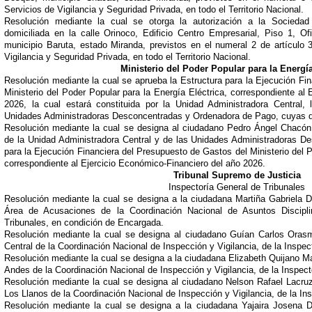
Servicios de Vigilancia y Seguridad Privada, en todo el Territorio Nacional.
Resolución mediante la cual se otorga la autorización a la Socie
domiciliada en la calle Orinoco, Edificio Centro Empresarial, Piso 1, O
municipio Baruta, estado Miranda, previstos en el numeral 2 de artículo 
Vigilancia y Seguridad Privada, en todo el Territorio Nacional.
Ministerio del Poder Popular para la Energía
Resolución mediante la cual se aprueba la Estructura para la Ejecución Fi
Ministerio del Poder Popular para la Energía Eléctrica, correspondiente al
2026, la cual estará constituida por la Unidad Administradora Central,
Unidades Administradoras Desconcentradas y Ordenadora de Pago, cuyas d
Resolución mediante la cual se designa al ciudadano Pedro Ángel Chacó
de la Unidad Administradora Central y de las Unidades Administradoras 
para la Ejecución Financiera del Presupuesto de Gastos del Ministerio del P
correspondiente al Ejercicio Económico-Financiero del año 2026.
Tribunal Supremo de Justicia
Inspectoría General de Tribunales
Resolución mediante la cual se designa a la ciudadana Martiña Gabriela 
Área de Acusaciones de la Coordinación Nacional de Asuntos Disciplin
Tribunales, en condición de Encargada.
Resolución mediante la cual se designa al ciudadano Guían Carlos Ora
Central de la Coordinación Nacional de Inspección y Vigilancia, de la Inspec
Resolución mediante la cual se designa a la ciudadana Elizabeth Quijano 
Andes de la Coordinación Nacional de Inspección y Vigilancia, de la Inspect
Resolución mediante la cual se designa al ciudadano Nelson Rafael Lacr
Los Llanos de la Coordinación Nacional de Inspección y Vigilancia, de la In
Resolución mediante la cual se designa a la ciudadana Yajaira Josena 