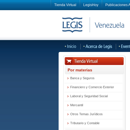
Tienda Virtual
LegisHoy
Publicaciones A
Por materias
Banca y Seguros
Financiero y Comercio Exterior
Laboral y Seguridad Social
Mercantil
Otros Temas Jurídicos
Tributario y Contable