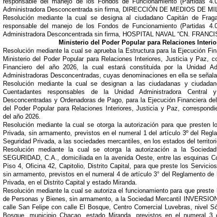
responsable del manejo de los Fondos de Funcionamiento (Partidas 4.0
Administradora Desconcentrada sin firma, DIRECCIÓN DE MEDIOS DE 
Resolución mediante la cual se designa al ciudadano Capitán de Frag
responsable del manejo de los Fondos de Funcionamiento (Partidas 4.0
Administradora Desconcentrada sin firma, HOSPITAL NAVAL “CN. FRAN
Ministerio del Poder Popular para Relaciones Interio
Resolución mediante la cual se aprueba la Estructura para la Ejecución Fi
Ministerio del Poder Popular para Relaciones Interiores, Justicia y Paz, c
Financiero del año 2026, la cual estará constituida por la Unidad Ad
Administradoras Desconcentradas, cuyas denominaciones en ella se señala
Resolución mediante la cual se designan a las ciudadanas y ciudada
Cuentadantes responsables de la Unidad Administradora Central 
Desconcentradas y Ordenadoras de Pago, para la Ejecución Financiera del
del Poder Popular para Relaciones Interiores, Justicia y Paz, correspondi
del año 2026.
Resolución mediante la cual se otorga la autorización para que presten l
Privada, sin armamento, previstos en el numeral 1 del artículo 3º del Regl
Seguridad Privada, a las sociedades mercantiles, en los estados del territori
Resolución mediante la cual se otorga la autorización a la Socie
SEGURIDAD, C.A., domiciliada en la avenida Oeste, entre las esquinas Con
Piso 4, Oficina 42, Capitolio, Distrito Capital, para que preste los Servic
sin armamento, previstos en el numeral 4 de artículo 3° del Reglamento de 
Privada, en el Distrito Capital y estado Miranda.
Resolución mediante la cual se autoriza el funcionamiento para que preste 
de Personas y Bienes, sin armamento, a la Sociedad Mercantil INVERSION
calle San Felipe con calle El Bosque, Centro Comercial Luvebras, nivel Só
Bosque, municipio Chacao, estado Miranda, previstos en el numeral 3 