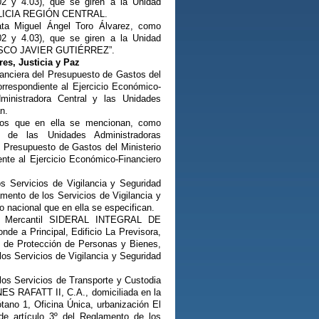
2 y 4.03), que se giren a la Unidad
MILICIA REGIÓN CENTRAL.
ata Miguel Ángel Toro Álvarez, como
2 y 4.03), que se giren a la Unidad
CISCO JAVIER GUTIÉRREZ”.
res, Justicia y Paz
nanciera del Presupuesto de Gastos del
orrespondiente al Ejercicio Económico-
ministradora Central y las Unidades
n.
nos que en ella se mencionan, como
y de las Unidades Administradoras
 Presupuesto de Gastos del Ministerio
ente al Ejercicio Económico-Financiero
os Servicios de Vigilancia y Seguridad
amento de los Servicios de Vigilancia y
o nacional que en ella se especifican.
dad Mercantil SIDERAL INTEGRAL DE
de a Principal, Edificio La Previsora,
ios de Protección de Personas y Bienes,
los Servicios de Vigilancia y Seguridad
los Servicios de Transporte y Custodia
ES RAFATT II, C.A., domiciliada en la
tano 1, Oficina Única, urbanización El
de artículo 3º del Reglamento de los