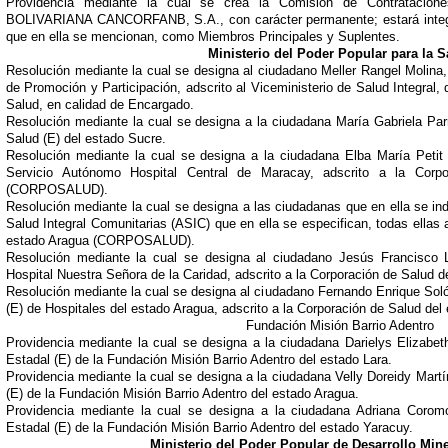
Providencia mediante la cual se crea la Comisión de Contrataci
BOLIVARIANA CANCORFANB, S.A., con carácter permanente; estará integr
que en ella se mencionan, como Miembros Principales y Suplentes.
Ministerio del Poder Popular para la S
Resolución mediante la cual se designa al ciudadano Meller Rangel Molina,
de Promoción y Participación, adscrito al Viceministerio de Salud Integral, 
Salud, en calidad de Encargado.
Resolución mediante la cual se designa a la ciudadana María Gabriela Pa
Salud (E) del estado Sucre.
Resolución mediante la cual se designa a la ciudadana Elba María Petit
Servicio Autónomo Hospital Central de Maracay, adscrito a la Corp
(CORPOSALUD).
Resolución mediante la cual se designa a las ciudadanas que en ella se in
Salud Integral Comunitarias (ASIC) que en ella se especifican, todas ellas 
estado Aragua (CORPOSALUD).
Resolución mediante la cual se designa al ciudadano Jesús Francisco L
Hospital Nuestra Señora de la Caridad, adscrito a la Corporación de Salu
Resolución mediante la cual se designa al ciudadano Fernando Enrique Sol
(E) de Hospitales del estado Aragua, adscrito a la Corporación de Salud 
Fundación Misión Barrio Adentro
Providencia mediante la cual se designa a la ciudadana Darielys Elizabe
Estadal (E) de la Fundación Misión Barrio Adentro del estado Lara.
Providencia mediante la cual se designa a la ciudadana Velly Doreidy Mar
(E) de la Fundación Misión Barrio Adentro del estado Aragua.
Providencia mediante la cual se designa a la ciudadana Adriana Corom
Estadal (E) de la Fundación Misión Barrio Adentro del estado Yaracuy.
Ministerio del Poder Popular de Desarrollo Min