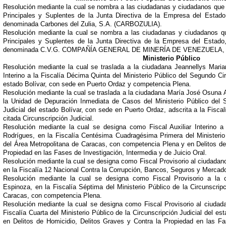
Resolución mediante la cual se nombra a las ciudadanas y ciudadanos qu
Principales y Suplentes de la Junta Directiva de la Empresa del Estad
denominada Carbones del Zulia, S.A. (CARBOZULIA).
Resolución mediante la cual se nombra a las ciudadanas y ciudadanos q
Principales y Suplentes de la Junta Directiva de la Empresa del Estado
denominada C.V.G. COMPAÑÍA GENERAL DE MINERÍA DE VENEZUELA, C
Ministerio Público
Resolución mediante la cual se traslada a la ciudadana Jeannellys Maria
Interino a la Fiscalía Décima Quinta del Ministerio Público del Segundo Circ
estado Bolívar, con sede en Puerto Ordaz y competencia Plena.
Resolución mediante la cual se traslada a la ciudadana María José Osuna Ag
la Unidad de Depuración Inmediata de Casos del Ministerio Público del S
Judicial del estado Bolívar, con sede en Puerto Ordaz, adscrita a la Fiscalí
citada Circunscripción Judicial.
Resolución mediante la cual se designa como Fiscal Auxiliar Interino a
Rodrígues, en la Fiscalía Centésima Cuadragésima Primera del Ministerio 
del Área Metropolitana de Caracas, con competencia Plena y en Delitos de
Propiedad en las Fases de Investigación, Intermedia y de Juicio Oral.
Resolución mediante la cual se designa como Fiscal Provisorio al ciudada
en la Fiscalía 12 Nacional Contra la Corrupción, Bancos, Seguros y Mercado
Resolución mediante la cual se designa como Fiscal Provisorio a la 
Espinoza, en la Fiscalía Séptima del Ministerio Público de la Circunscripc
Caracas, con competencia Plena.
Resolución mediante la cual se designa como Fiscal Provisorio al ciudada
Fiscalía Cuarta del Ministerio Público de la Circunscripción Judicial del 
en Delitos de Homicidio, Delitos Graves y Contra la Propiedad en las Fa