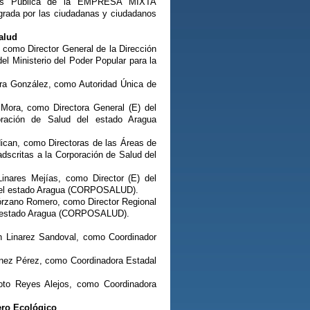
ones Pública de la EMPRESA MIXTA
ada por las ciudadanas y ciudadanos
alud
 como Director General de la Dirección
del Ministerio del Poder Popular para la
rra González, como Autoridad Única de
 Mora, como Directora General (E) del
oración de Salud del estado Aragua
dican, como Directoras de las Áreas de
adscritas a la Corporación de Salud del
inares Mejías, como Director (E) del
d del estado Aragua (CORPOSALUD).
órzano Romero, como Director Regional
del estado Aragua (CORPOSALUD).
th Linarez Sandoval, como Coordinador
tínez Pérez, como Coordinadora Estadal
oto Reyes Alejos, como Coordinadora
ero Ecológico