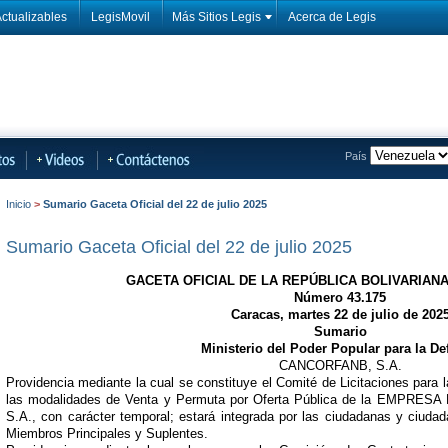
ctualizables
LegisMovil
Más Sitios Legis
Acerca de Legis
País
Inicio
>
Sumario Gaceta Oficial del 22 de julio 2025
Sumario Gaceta Oficial del 22 de julio 2025
GACETA OFICIAL DE LA REPÚBLICA BOLIVARIAN
Número 43.175
Caracas, martes 22 de julio de 202
Sumario
Ministerio del Poder Popular para la De
CANCORFANB, S.A.
Providencia mediante la cual se constituye el Comité de Licitaciones para 
las modalidades de Venta y Permuta por Oferta Pública de la EMPR
S.A., con carácter temporal; estará integrada por las ciudadanas y ciud
Miembros Principales y Suplentes.