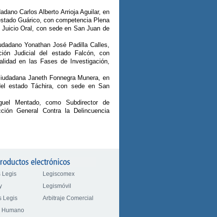
adano Carlos Alberto Arrioja Aguilar, en
l estado Guárico, con competencia Plena
 Juicio Oral, con sede en San Juan de
iudadano Yonathan José Padilla Calles,
ción Judicial del estado Falcón, con
lidad en las Fases de Investigación,
a ciudadana Janeth Fonnegra Munera, en
l del estado Táchira, con sede en San
guel Mentado, como Subdirector de
cción General Contra la Delincuencia
 Legis
Legiscomex
y
Legismóvil
 Legis
Arbitraje Comercial
o Humano