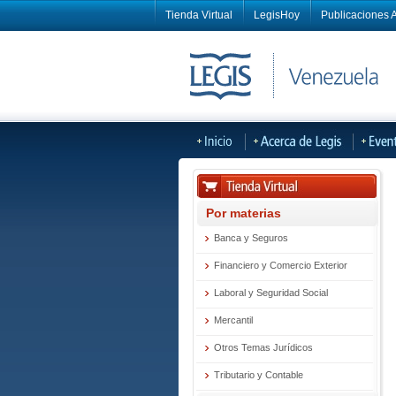
Tienda Virtual
LegisHoy
Publicaciones A
Por materias
Banca y Seguros
Financiero y Comercio Exterior
Laboral y Seguridad Social
Mercantil
Otros Temas Jurídicos
Tributario y Contable