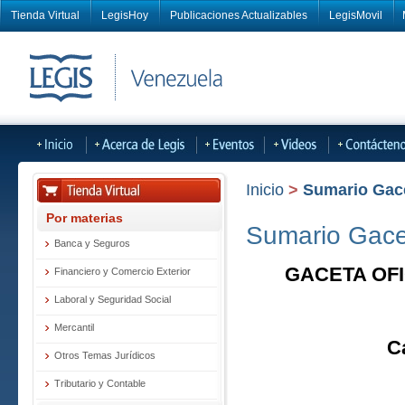
Tienda Virtual
LegisHoy
Publicaciones Actualizables
LegisMovil
Inicio
>
Sumario Gacet
Por materias
Sumario Gacet
Banca y Seguros
GACETA OFI
Financiero y Comercio Exterior
Laboral y Seguridad Social
Mercantil
C
Otros Temas Jurídicos
Tributario y Contable