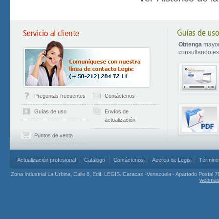
Obtenga
mayor
consultando est
Preguntas frecuentes
Contáctenos
Guías de uso
Envíos de
actualización
Puntos de venta
Actualización profesional
Catálogo
Contáctenos
Acerca de Legis
Término
Zona Industrial La Urbina, Calle 8, Edif. LEGIS. Caracas -Venezuela - Apartado Postal 7
webmas