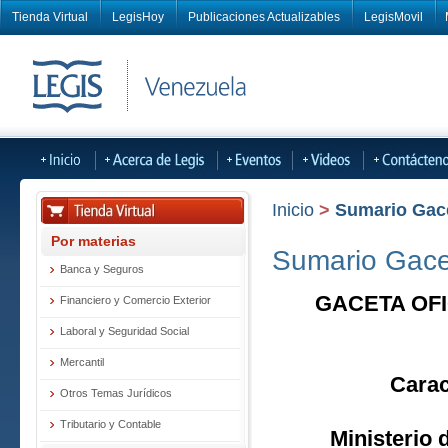
Tienda Virtual
LegisHoy
Publicaciones Actualizables
LegisMovil
Inicio
>
Sumario Gacet
Por materias
Sumario Gacet
Banca y Seguros
GACETA OFI
Financiero y Comercio Exterior
Laboral y Seguridad Social
Mercantil
Carac
Otros Temas Jurídicos
Tributario y Contable
Ministerio