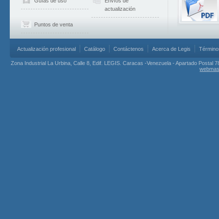
Guías de uso
Envíos de
actualización
Puntos de venta
Actualización profesional
Catálogo
Contáctenos
Acerca de Legis
Término
Zona Industrial La Urbina, Calle 8, Edif. LEGIS. Caracas -Venezuela - Apartado Postal 7
webmas