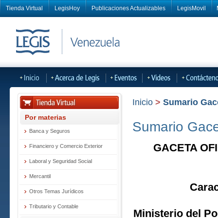
Tienda Virtual
LegisHoy
Publicaciones Actualizables
LegisMovil
Inicio
>
Sumario Gacet
Por materias
Sumario Gacet
Banca y Seguros
GACETA OFI
Financiero y Comercio Exterior
Laboral y Seguridad Social
Mercantil
Carac
Otros Temas Jurídicos
Tributario y Contable
Ministerio del Po