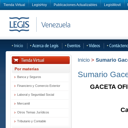
Tienda Virtual
LegisHoy
Publicaciones Actualizables
LegisMovil
Inicio
>
Sumario Gacet
Por materias
Sumario Gacet
Banca y Seguros
GACETA OFI
Financiero y Comercio Exterior
Laboral y Seguridad Social
Mercantil
Ca
Otros Temas Jurídicos
Tributario y Contable