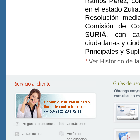
Ramos Pérez, com
en el estado Zulia
Resolución media
Comisión de C
SURIÁ, con car
ciudadanas y ciu
Principales y Supl
Ver Histórico de l
Obtenga
mayor
consultando est
Preguntas frecuentes
Contáctenos
Guías de uso
Envíos de
actualización