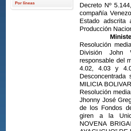
Por líneas
Decreto Nº 5.144,
compañía Venezol
Estado adscrita 
Producción Nacion
Minist
Resolución media
División John 
responsable del 
4.02, 4.03 y 4.
Desconcentrada
MILICIA BOLIVA
Resolución median
Jhonny José Greg
de los Fondos de
giren a la Unid
NOVENA BRIGA