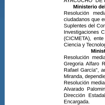
AYACUCHO” DE 
Ministerio de
Resolución medi
ciudadanos que e
Suplentes del Con
Investigaciones C
(CICMETA), ente 
Ciencia y Tecnolo
Minis
Resolución medi
Gregoria Alfaro R
Rafael García", a
Miranda, dependien
Resolución median
Alvarado Palomin
Dirección Estad
Encargada.