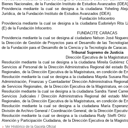
Bienes Nacionales, de la Fundación Instituto de Estudios Avanzados (IDEA)
Providencia mediante la cual se designa a la ciudadana Yoheling Ale
Jurídica, de la Fundación Instituto de Estudios Avanzados (IDEA).
Fundación Infocentro
Providencia mediante la cual se designa a la ciudadana Eudorielyn Rita L
(E) de la Fundación lnfocentro.
FUNDACITE CARACAS
Providencia mediante la cual se designa al ciudadano Nelson José Noguer
la Dirección de Gestión de Proyectos para el Desarrollo de las Tecnología
de la Fundación para el Desarrollo de la Ciencia y la Tecnología de Caracas.
Tribunal Supremo de Justicia
Dirección Ejecutiva de la Magistratur
Resolución mediante la cual se designa a la ciudadana Mireila Gutiérrez 
Servicios al Personal de la Dirección Administrativa Regional del estado B
Regionales, de la Dirección Ejecutiva de la Magistratura, en condición de E
Resolución mediante la cual se designa a la ciudadana Mayela Susana Roa 
Administración, Finanzas y Cuentadante/ Dirección Administrativa Regional
de Servicios Regionales, de la Dirección Ejecutiva de la Magistratura, en c
Resolución mediante la cual se designa a la ciudadana Sandra Yanet Carrer
Servicios Judiciales / Dirección Administrativa Regional del estado Mé
Regionales, de la Dirección Ejecutiva de la Magistratura, en condición de E
Resolución mediante la cual se designa a la ciudadana María Esperan
División de Archivo General / Coordinación General, de la Dirección Ejecutiv
Resolución mediante la cual se designa a la ciudadana Rudy Steffi Ortíz
Atención y Participación Ciudadana, de la Dirección Ejecutiva de la Magist
Ver Histórico de la Gaceta Oficial