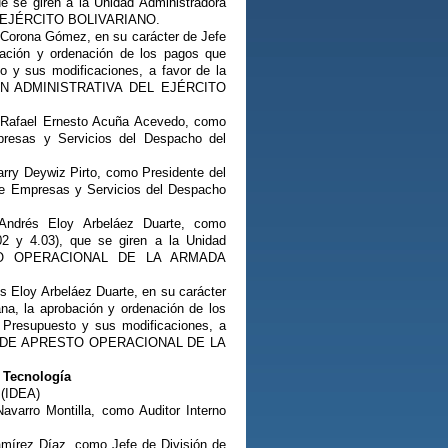
e se giren a la Unidad Administradora
L EJÉRCITO BOLIVARIANO.
l Corona Gómez, en su carácter de Jefe
obación y ordenación de los pagos que
o y sus modificaciones, a favor de la
TIÓN ADMINISTRATIVA DEL EJÉRCITO
a Rafael Ernesto Acuña Acevedo, como
presas y Servicios del Despacho del
arry Deywiz Pirto, como Presidente del
 de Empresas y Servicios del Despacho
 Andrés Eloy Arbeláez Duarte, como
2 y 4.03), que se giren a la Unidad
RESTO OPERACIONAL DE LA ARMADA
s Eloy Arbeláez Duarte, en su carácter
ana, la aprobación y ordenación de los
 Presupuesto y sus modificaciones, a
CCIÓN DE APRESTO OPERACIONAL DE LA
y Tecnología
 (IDEA)
varro Montilla, como Auditor Interno
amírez Díaz, como Jefe de División de