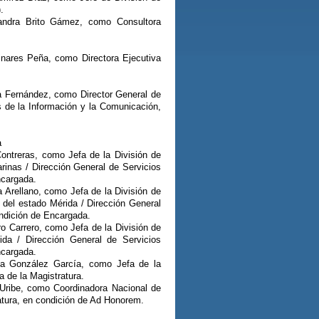
.
jandra Brito Gámez, como Consultora
inares Peña, como Directora Ejecutiva
a Fernández, como Director General de
s de la Información y la Comunicación,
a
Contreras, como Jefa de la División de
arinas / Dirección General de Servicios
ncargada.
Arellano, como Jefa de la División de
 del estado Mérida / Dirección General
ondición de Encargada.
o Carrero, como Jefa de la División de
rida / Dirección General de Servicios
ncargada.
za González García, como Jefa de la
a de la Magistratura.
 Uribe, como Coordinadora Nacional de
ratura, en condición de Ad Honorem.