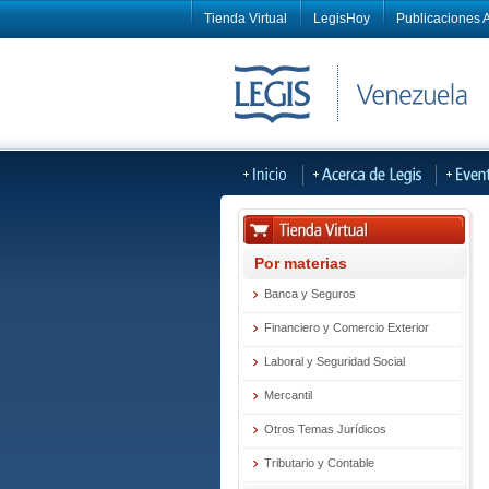
Tienda Virtual
LegisHoy
Publicaciones A
Por materias
Banca y Seguros
Financiero y Comercio Exterior
Laboral y Seguridad Social
Mercantil
Otros Temas Jurídicos
Tributario y Contable