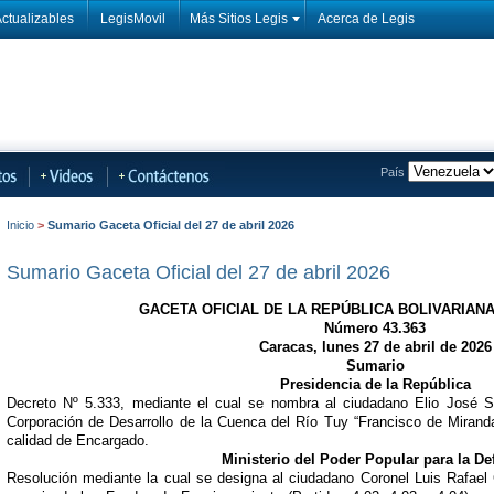
ctualizables
LegisMovil
Más Sitios Legis
Acerca de Legis
País
Inicio
>
Sumario Gaceta Oficial del 27 de abril 2026
Sumario Gaceta Oficial del 27 de abril 2026
GACETA OFICIAL DE LA REPÚBLICA BOLIVARIAN
Número 43.363
Caracas, lunes 27 de abril de 2026
Sumario
Presidencia de la República
Decreto Nº 5.333, mediante el cual se nombra al ciudadano Elio José S
Corporación de Desarrollo de la Cuenca del Río Tuy “Francisco de Mira
calidad de Encargado.
Ministerio del Poder Popular para la De
Resolución mediante la cual se designa al ciudadano Coronel Luis Rafae