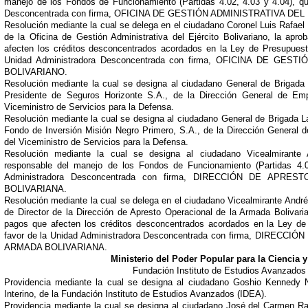
manejo de los Fondos de Funcionamiento (Partidas 4.02, 4.03 y 4.04), qu
Desconcentrada con firma, OFICINA DE GESTIÓN ADMINISTRATIVA DE
Resolución mediante la cual se delega en el ciudadano Coronel Luis Rafae
de la Oficina de Gestión Administrativa del Ejército Bolivariano, la apr
afecten los créditos desconcentrados acordados en la Ley de Presupuest
Unidad Administradora Desconcentrada con firma, OFICINA DE GES
BOLIVARIANO.
Resolución mediante la cual se designa al ciudadano General de Brigad
Presidente de Seguros Horizonte S.A., de la Dirección General de Em
Viceministro de Servicios para la Defensa.
Resolución mediante la cual se designa al ciudadano General de Brigada L
Fondo de Inversión Misión Negro Primero, S.A., de la Dirección General
del Viceministro de Servicios para la Defensa.
Resolución mediante la cual se designa al ciudadano Vicealmirante
responsable del manejo de los Fondos de Funcionamiento (Partidas 4.0
Administradora Desconcentrada con firma, DIRECCIÓN DE AP
BOLIVARIANA.
Resolución mediante la cual se delega en el ciudadano Vicealmirante André
de Director de la Dirección de Apresto Operacional de la Armada Bolivari
pagos que afecten los créditos desconcentrados acordados en la Ley de
favor de la Unidad Administradora Desconcentrada con firma, DIRE
ARMADA BOLIVARIANA.
Ministerio del Poder Popular para la Ciencia 
Fundación Instituto de Estudios Avanzados
Providencia mediante la cual se designa al ciudadano Goshio Kennedy Na
Interino, de la Fundación Instituto de Estudios Avanzados (IDEA).
Providencia mediante la cual se designa al ciudadano José del Carmen R