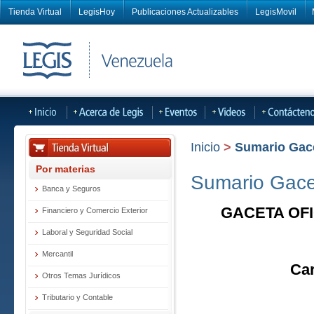
Tienda Virtual
LegisHoy
Publicaciones Actualizables
LegisMovil
Inicio
>
Sumario Gacet
Por materias
Sumario Gacet
Banca y Seguros
GACETA OFI
Financiero y Comercio Exterior
Laboral y Seguridad Social
Mercantil
Car
Otros Temas Jurídicos
Tributario y Contable