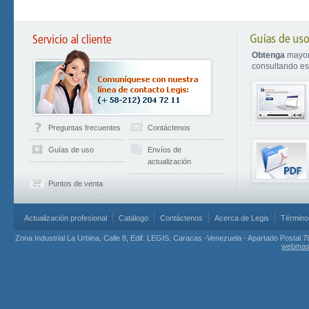
Obtenga
mayor
consultando est
Preguntas frecuentes
Contáctenos
Guías de uso
Envíos de
actualización
Puntos de venta
Actualización profesional
Catálogo
Contáctenos
Acerca de Legis
Término
Zona Industrial La Urbina, Calle 8, Edif. LEGIS. Caracas -Venezuela - Apartado Postal 7
webmas