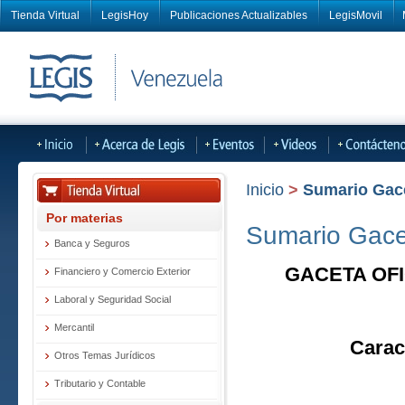
Tienda Virtual
LegisHoy
Publicaciones Actualizables
LegisMovil
Inicio
>
Sumario Gacet
Por materias
Sumario Gacet
Banca y Seguros
GACETA OFI
Financiero y Comercio Exterior
Laboral y Seguridad Social
Mercantil
Carac
Otros Temas Jurídicos
Tributario y Contable