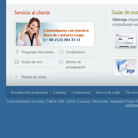
Obtenga
mayor
consultando est
Preguntas frecuentes
Contáctenos
Guías de uso
Envíos de
actualización
Puntos de venta
Actualización profesional
Catálogo
Contáctenos
Acerca de Legis
Término
Zona Industrial La Urbina, Calle 8, Edif. LEGIS. Caracas -Venezuela - Apartado Postal 7
webmas