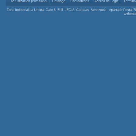
Actualización profesional
Catálogo
Contáctenos
Acerca de Legis
Término
Zona Industrial La Urbina, Calle 8, Edif. LEGIS. Caracas -Venezuela - Apartado Postal 7
webmas