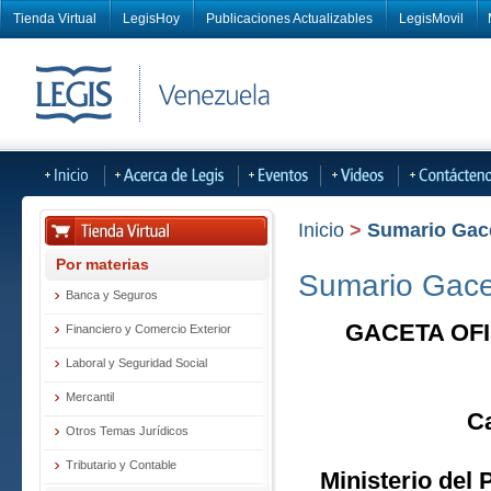
Tienda Virtual
LegisHoy
Publicaciones Actualizables
LegisMovil
Inicio
>
Sumario Gacet
Por materias
Sumario Gacet
Banca y Seguros
GACETA OFI
Financiero y Comercio Exterior
Laboral y Seguridad Social
Mercantil
Ca
Otros Temas Jurídicos
Tributario y Contable
Ministerio del 