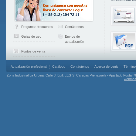
Preguntas frecuentes
Contáctenos
Guías de uso
Envíos de
actualización
Puntos de venta
Actualización profesional
Catálogo
Contáctenos
Acerca de Legis
Término
Zona Industrial La Urbina, Calle 8, Edif. LEGIS. Caracas -Venezuela - Apartado Postal 7
webmas