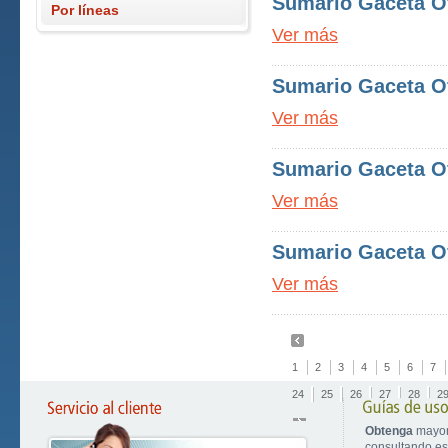
Sumario Gaceta Ofi
Por líneas
Ver más
Sumario Gaceta Ofi
Ver más
Sumario Gaceta Ofi
Ver más
Sumario Gaceta Ofi
Ver más
1
2
3
4
5
6
7
24
25
26
27
28
2
Obtenga
mayor
consultando est