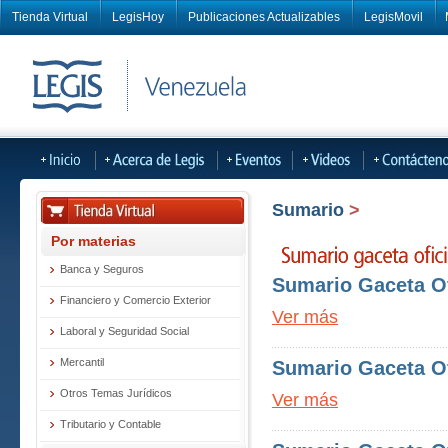
Tienda Virtual
LegisHoy
Publicaciones Actualizables
LegisMovil
Sumario
>
Por materias
Banca y Seguros
Sumario Gaceta Ofi
Financiero y Comercio Exterior
Ver más
Laboral y Seguridad Social
Mercantil
Sumario Gaceta Ofi
Otros Temas Jurídicos
Ver más
Tributario y Contable