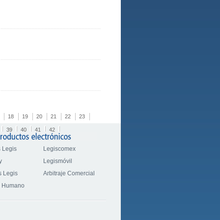
18
19
20
21
22
23
39
40
41
42
 Legis
Legiscomex
y
Legismóvil
 Legis
Arbitraje Comercial
o Humano