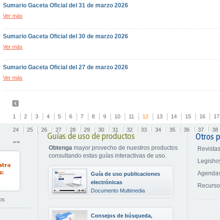
Sumario Gaceta Oficial del 31 de marzo 2026
Ver más
Sumario Gaceta Oficial del 30 de marzo 2026
Ver más
Sumario Gaceta Oficial del 27 de marzo 2026
Ver más
1
2
3
4
5
6
7
8
9
10
11
12
13
14
15
16
17
24
25
26
27
28
29
30
31
32
33
34
35
36
37
38
Obtenga
mayor provecho de nuestros productos
Revistas
consultando estas guías interactivas de uso.
Legisho
Agendas
Guía de uso publicaciones
electrónicas
Recurs
Documento Multimedia
os
Consejos de búsqueda,