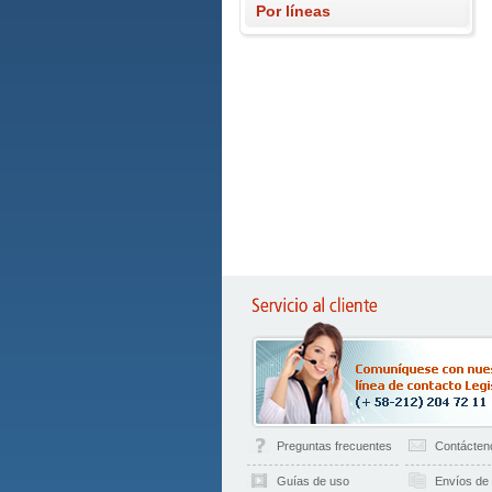
Por líneas
Preguntas frecuentes
Contácten
Guías de uso
Envíos de