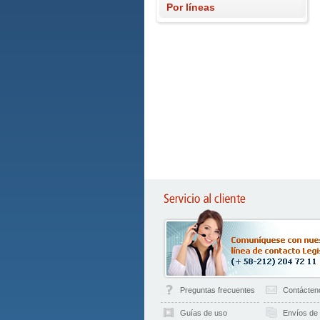
Por líneas
Preguntas frecuentes
Contácten
Guías de uso
Envíos de