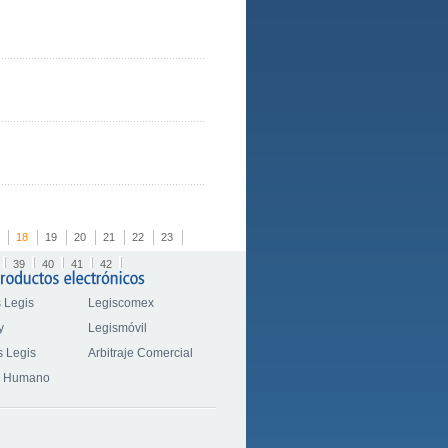
18
19
20
21
22
23
39
40
41
42
 Legis
Legiscomex
y
Legismóvil
 Legis
Arbitraje Comercial
o Humano