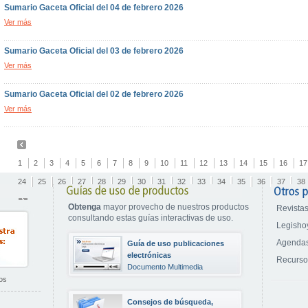
Sumario Gaceta Oficial del 04 de febrero 2026
Ver más
Sumario Gaceta Oficial del 03 de febrero 2026
Ver más
Sumario Gaceta Oficial del 02 de febrero 2026
Ver más
1
2
3
4
5
6
7
8
9
10
11
12
13
14
15
16
17
24
25
26
27
28
29
30
31
32
33
34
35
36
37
38
Obtenga
mayor provecho de nuestros productos
Revistas
consultando estas guías interactivas de uso.
Legisho
Agendas
Guía de uso publicaciones
electrónicas
Recurs
Documento Multimedia
os
Consejos de búsqueda,