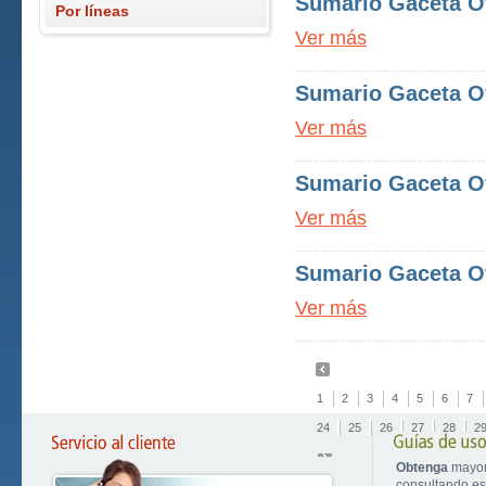
Sumario Gaceta Of
Por líneas
Ver más
Sumario Gaceta Of
Ver más
Sumario Gaceta Of
Ver más
Sumario Gaceta Of
Ver más
1
2
3
4
5
6
7
24
25
26
27
28
2
Obtenga
mayor
consultando est