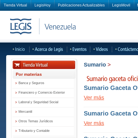
Tienda Virtual
LegisHoy
Publicaciones Actualizables
LegisMovil
Sumario
>
Por materias
Banca y Seguros
Sumario Gaceta Of
Financiero y Comercio Exterior
Ver más
Laboral y Seguridad Social
Mercantil
Sumario Gaceta Of
Otros Temas Jurídicos
Ver más
Tributario y Contable