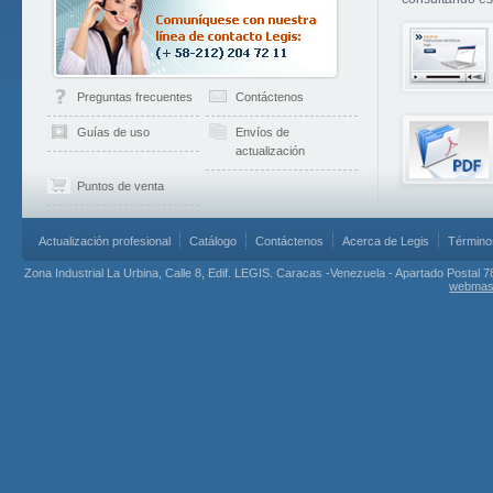
Preguntas frecuentes
Contáctenos
Guías de uso
Envíos de
actualización
Puntos de venta
Actualización profesional
Catálogo
Contáctenos
Acerca de Legis
Término
Zona Industrial La Urbina, Calle 8, Edif. LEGIS. Caracas -Venezuela - Apartado Postal 7
webmas