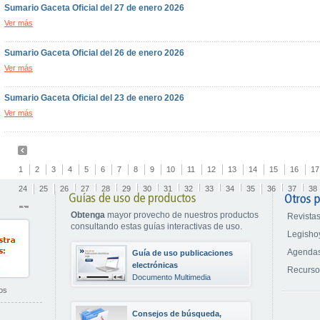
Sumario Gaceta Oficial del 27 de enero 2026
Ver más
Sumario Gaceta Oficial del 26 de enero 2026
Ver más
Sumario Gaceta Oficial del 23 de enero 2026
Ver más
1
2
3
4
5
6
7
8
9
10
11
12
13
14
15
16
17
24
25
26
27
28
29
30
31
32
33
34
35
36
37
38
Obtenga
mayor provecho de nuestros productos
Revistas
consultando estas guías interactivas de uso.
Legisho
Agendas
Guía de uso publicaciones
electrónicas
Recurs
Documento Multimedia
os
Consejos de búsqueda,