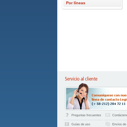
Por líneas
Preguntas frecuentes
Contácten
Guías de uso
Envíos de