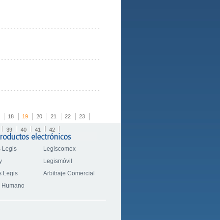
18
19
20
21
22
23
39
40
41
42
 Legis
Legiscomex
y
Legismóvil
 Legis
Arbitraje Comercial
o Humano