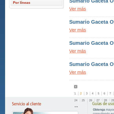
Sumario Gaceta Ofi
Por líneas
Ver más
Sumario Gaceta Ofi
Ver más
Sumario Gaceta Ofi
Ver más
Sumario Gaceta Ofi
Ver más
1
2
3
4
5
6
7
24
25
26
27
28
2
Obtenga
mayor
consultando est