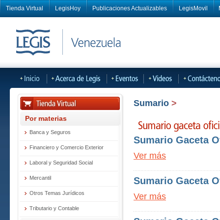
Tienda Virtual
LegisHoy
Publicaciones Actualizables
LegisMovil
Sumario
>
Por materias
Banca y Seguros
Sumario Gaceta Ofi
Financiero y Comercio Exterior
Ver más
Laboral y Seguridad Social
Mercantil
Sumario Gaceta Ofi
Otros Temas Jurídicos
Ver más
Tributario y Contable