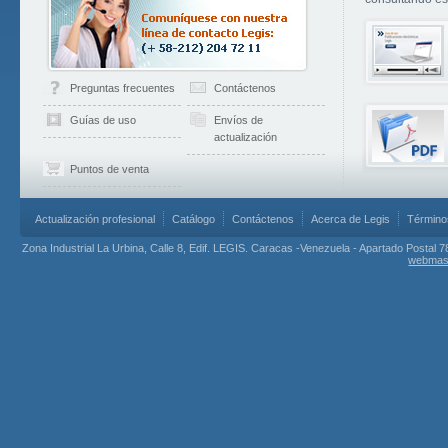
Preguntas frecuentes
Contáctenos
Guías de uso
Envíos de
actualización
Puntos de venta
Actualización profesional
Catálogo
Contáctenos
Acerca de Legis
Término
Zona Industrial La Urbina, Calle 8, Edif. LEGIS. Caracas -Venezuela - Apartado Postal 7
webmas