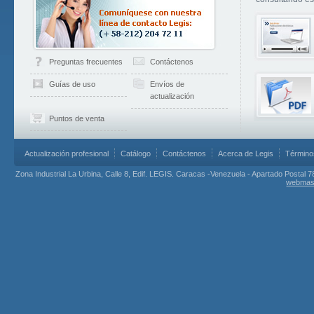
Preguntas frecuentes
Contáctenos
Guías de uso
Envíos de
actualización
Puntos de venta
Actualización profesional
Catálogo
Contáctenos
Acerca de Legis
Término
Zona Industrial La Urbina, Calle 8, Edif. LEGIS. Caracas -Venezuela - Apartado Postal 7
webmas