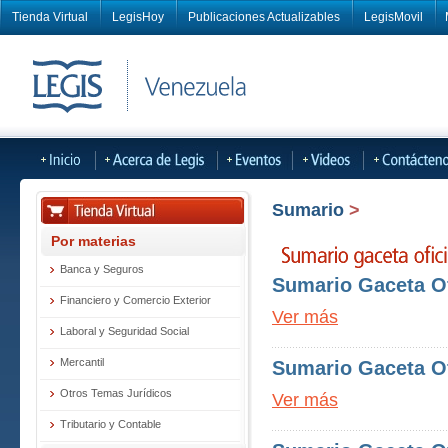
Tienda Virtual
LegisHoy
Publicaciones Actualizables
LegisMovil
Sumario
>
Por materias
Banca y Seguros
Sumario Gaceta Of
Financiero y Comercio Exterior
Ver más
Laboral y Seguridad Social
Mercantil
Sumario Gaceta Of
Otros Temas Jurídicos
Ver más
Tributario y Contable