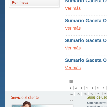
Sumario Gaceta Of
Por líneas
Ver más
Sumario Gaceta Of
Ver más
Sumario Gaceta Of
Ver más
Sumario Gaceta Of
Ver más
1
2
3
4
5
6
7
24
25
26
27
28
2
Obtenga
mayor
consultando est