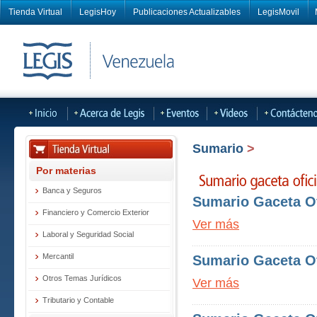
Tienda Virtual
LegisHoy
Publicaciones Actualizables
LegisMovil
Sumario
>
Por materias
Banca y Seguros
Sumario Gaceta Of
Financiero y Comercio Exterior
Ver más
Laboral y Seguridad Social
Mercantil
Sumario Gaceta Of
Otros Temas Jurídicos
Ver más
Tributario y Contable