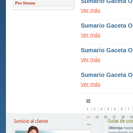
Sumario Gaceta Of
Por líneas
Ver más
Sumario Gaceta Of
Ver más
Sumario Gaceta Of
Ver más
Sumario Gaceta Of
Ver más
1
2
3
4
5
6
7
24
25
26
27
28
2
Obtenga
mayor
consultando est