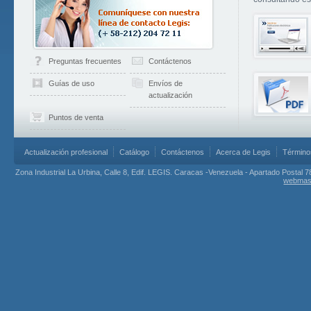
Preguntas frecuentes
Contáctenos
Guías de uso
Envíos de
actualización
Puntos de venta
Actualización profesional
Catálogo
Contáctenos
Acerca de Legis
Término
Zona Industrial La Urbina, Calle 8, Edif. LEGIS. Caracas -Venezuela - Apartado Postal 7
webmas