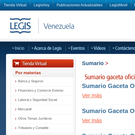
Tienda Virtual
LegisHoy
Publicaciones Actualizables
LegisMovil
Sumario
>
Por materias
Banca y Seguros
Sumario Gaceta Of
Financiero y Comercio Exterior
Ver más
Laboral y Seguridad Social
Mercantil
Sumario Gaceta Of
Otros Temas Jurídicos
Ver más
Tributario y Contable