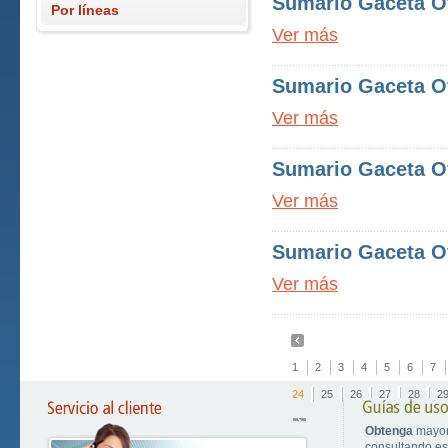
Sumario Gaceta Of
Por líneas
Ver más
Sumario Gaceta Of
Ver más
Sumario Gaceta Of
Ver más
Sumario Gaceta Of
Ver más
1
2
3
4
5
6
7
24
25
26
27
28
2
Obtenga
mayor
consultando est