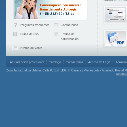
Preguntas frecuentes
Contáctenos
Guías de uso
Envíos de
actualización
Puntos de venta
Actualización profesional
Catálogo
Contáctenos
Acerca de Legis
Término
Zona Industrial La Urbina, Calle 8, Edif. LEGIS. Caracas -Venezuela - Apartado Postal 7
webmas