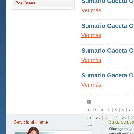
Sumario Gaceta Of
Por líneas
Ver más
Sumario Gaceta Of
Ver más
Sumario Gaceta Of
Ver más
Sumario Gaceta Of
Ver más
1
2
3
4
5
6
7
24
25
26
27
28
2
Obtenga
mayor
consultando est