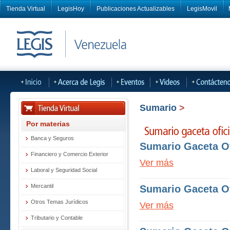
Tienda Virtual
LegisHoy
Publicaciones Actualizables
LegisMovil
Sumario
>
Por materias
Banca y Seguros
Sumario Gaceta Of
Financiero y Comercio Exterior
Ver más
Laboral y Seguridad Social
Mercantil
Sumario Gaceta Of
Otros Temas Jurídicos
Ver más
Tributario y Contable