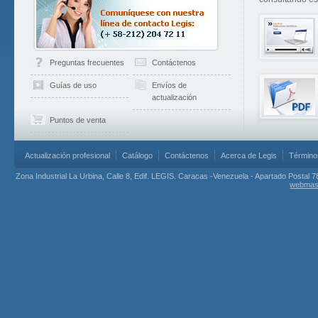
Preguntas frecuentes
Contáctenos
Guías de uso
Envíos de
actualización
Puntos de venta
Actualización profesional
Catálogo
Contáctenos
Acerca de Legis
Término
Zona Industrial La Urbina, Calle 8, Edif. LEGIS. Caracas -Venezuela - Apartado Postal 7
webmas