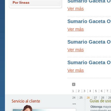
Sumario Gaceta Of
Por líneas
Ver más
Sumario Gaceta Of
Ver más
Sumario Gaceta Of
Ver más
Sumario Gaceta Of
Ver más
1
2
3
4
5
6
7
24
25
26
27
28
2
Obtenga
mayor
consultando est