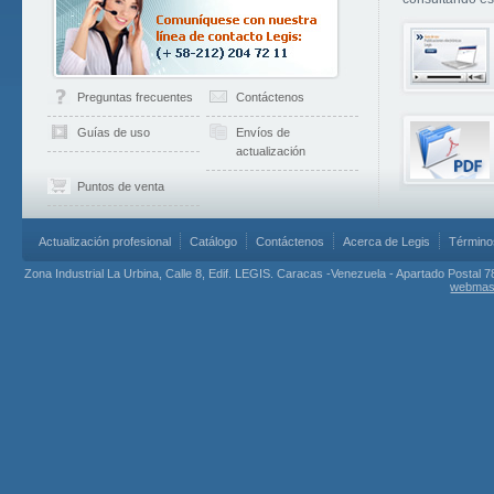
Preguntas frecuentes
Contáctenos
Guías de uso
Envíos de
actualización
Puntos de venta
Actualización profesional
Catálogo
Contáctenos
Acerca de Legis
Término
Zona Industrial La Urbina, Calle 8, Edif. LEGIS. Caracas -Venezuela - Apartado Postal 7
webmas