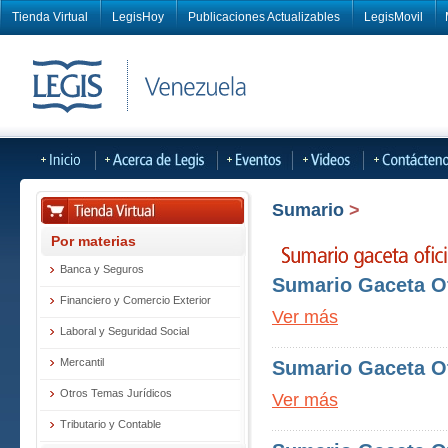
Tienda Virtual
LegisHoy
Publicaciones Actualizables
LegisMovil
Sumario
>
Por materias
Banca y Seguros
Sumario Gaceta Of
Financiero y Comercio Exterior
Ver más
Laboral y Seguridad Social
Mercantil
Sumario Gaceta Of
Otros Temas Jurídicos
Ver más
Tributario y Contable