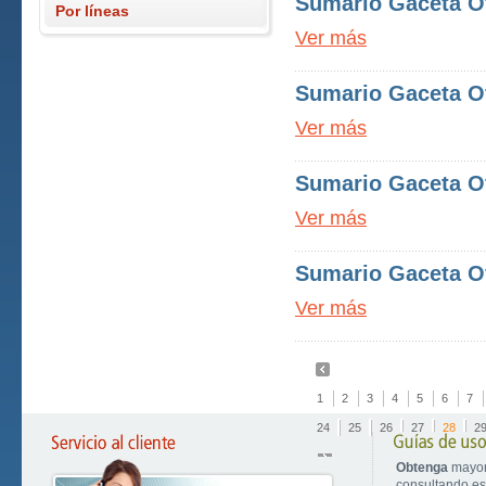
Sumario Gaceta Of
Por líneas
Ver más
Sumario Gaceta Of
Ver más
Sumario Gaceta Of
Ver más
Sumario Gaceta Of
Ver más
1
2
3
4
5
6
7
24
25
26
27
28
2
Obtenga
mayor
consultando est