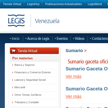
Tienda Virtual
LegisHoy
Publicaciones Actualizables
LegisMovil
Sumario
>
Por materias
Banca y Seguros
Sumario Gaceta Of
Financiero y Comercio Exterior
Ver más
Laboral y Seguridad Social
Mercantil
Sumario Gaceta Of
Otros Temas Jurídicos
Ver más
Tributario y Contable