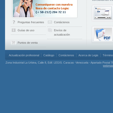
Preguntas frecuentes
Contáctenos
Guías de uso
Envíos de
actualización
Puntos de venta
Actualización profesional
Catálogo
Contáctenos
Acerca de Legis
Término
Zona Industrial La Urbina, Calle 8, Edif. LEGIS. Caracas -Venezuela - Apartado Postal 7
webmas