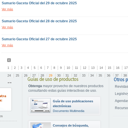
Sumario Gaceta Oficial del 29 de octubre 2025
Ver más
Sumario Gaceta Oficial del 28 de octubre 2025
Ver más
Sumario Gaceta Oficial del 27 de octubre 2025
Ver más
1
2
3
4
5
6
7
8
9
10
11
12
13
14
15
16
17
24
25
26
27
28
29
30
31
32
33
34
35
36
37
38
Obtenga
mayor provecho de nuestros productos
Revistas
consultando estas guías interactivas de uso.
Legisho
Agendas
Guía de uso publicaciones
electrónicas
Recurs
Documento Multimedia
os
Consejos de búsqueda,