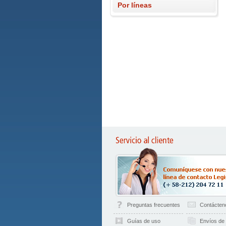
Por líneas
Preguntas frecuentes
Contácten
Guías de uso
Envíos de