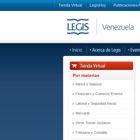
Tienda Virtual
LegisHoy
Publicaciones A
Por materias
Banca y Seguros
Financiero y Comercio Exterior
Laboral y Seguridad Social
Mercantil
Otros Temas Jurídicos
Tributario y Contable