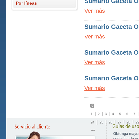
Sumario Gaceta Of
Por líneas
Ver más
Sumario Gaceta Of
Ver más
Sumario Gaceta Of
Ver más
Sumario Gaceta Of
Ver más
1
2
3
4
5
6
7
24
25
26
27
28
2
Obtenga
mayor
consultando est