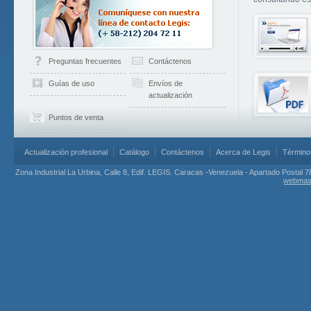
Preguntas frecuentes
Contáctenos
Guías de uso
Envíos de
actualización
Puntos de venta
Actualización profesional
Catálogo
Contáctenos
Acerca de Legis
Término
Zona Industrial La Urbina, Calle 8, Edif. LEGIS. Caracas -Venezuela - Apartado Postal 7
webmas