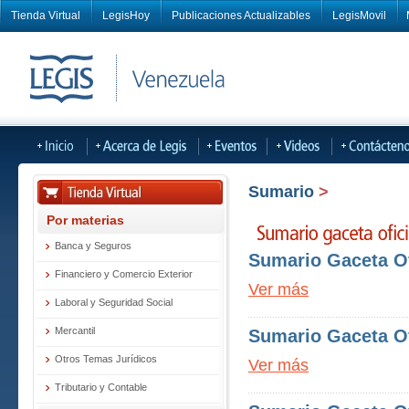
Tienda Virtual
LegisHoy
Publicaciones Actualizables
LegisMovil
Sumario
>
Por materias
Banca y Seguros
Sumario Gaceta Of
Financiero y Comercio Exterior
Ver más
Laboral y Seguridad Social
Mercantil
Sumario Gaceta Of
Otros Temas Jurídicos
Ver más
Tributario y Contable