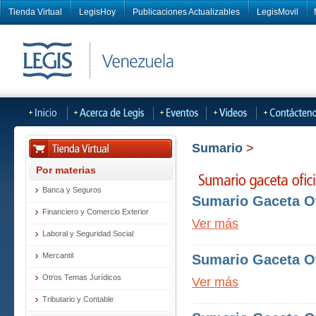
Tienda Virtual
LegisHoy
Publicaciones Actualizables
LegisMovil
Sumario
>
Por materias
Banca y Seguros
Sumario Gaceta Of
Financiero y Comercio Exterior
Ver más
Laboral y Seguridad Social
Mercantil
Sumario Gaceta Of
Otros Temas Jurídicos
Ver más
Tributario y Contable