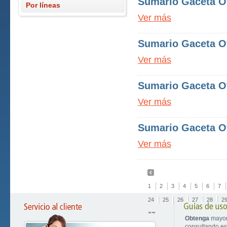
Sumario Gaceta Of
Por líneas
Ver más
Sumario Gaceta Of
Ver más
Sumario Gaceta Of
Ver más
Sumario Gaceta Of
Ver más
1
2
3
4
5
6
7
24
25
26
27
28
2
Obtenga
mayor
consultando est