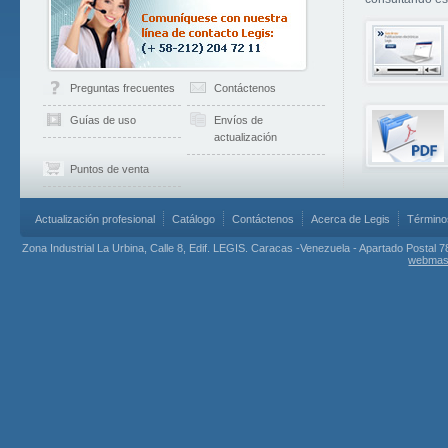
Preguntas frecuentes
Contáctenos
Guías de uso
Envíos de
actualización
Puntos de venta
Actualización profesional
Catálogo
Contáctenos
Acerca de Legis
Término
Zona Industrial La Urbina, Calle 8, Edif. LEGIS. Caracas -Venezuela - Apartado Postal 7
webmas