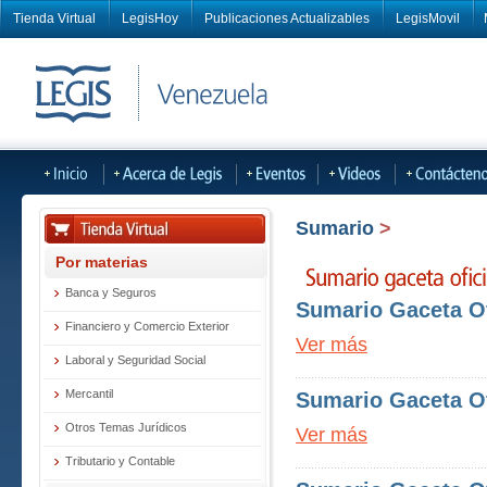
Tienda Virtual
LegisHoy
Publicaciones Actualizables
LegisMovil
Sumario
>
Por materias
Banca y Seguros
Sumario Gaceta Of
Financiero y Comercio Exterior
Ver más
Laboral y Seguridad Social
Mercantil
Sumario Gaceta Of
Otros Temas Jurídicos
Ver más
Tributario y Contable