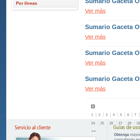
Sumario Gaceta Of
Por líneas
Ver más
Sumario Gaceta Of
Ver más
Sumario Gaceta Of
Ver más
Sumario Gaceta Of
Ver más
1
2
3
4
5
6
7
24
25
26
27
28
2
Obtenga
mayor
consultando est