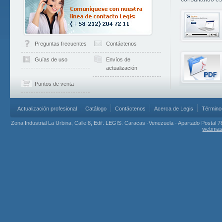
Preguntas frecuentes
Contáctenos
Guías de uso
Envíos de
actualización
Puntos de venta
Actualización profesional
Catálogo
Contáctenos
Acerca de Legis
Término
Zona Industrial La Urbina, Calle 8, Edif. LEGIS. Caracas -Venezuela - Apartado Postal 7
webmas