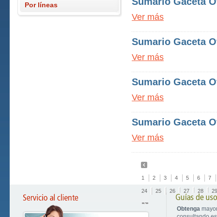
Sumario Gaceta Of
Por líneas
Ver más
Sumario Gaceta Of
Ver más
Sumario Gaceta Of
Ver más
Sumario Gaceta Of
Ver más
1
2
3
4
5
6
7
24
25
26
27
28
2
Obtenga
mayor
consultando est