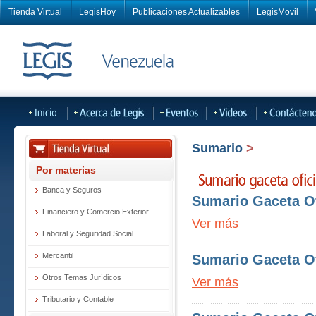
Tienda Virtual
LegisHoy
Publicaciones Actualizables
LegisMovil
Sumario
>
Por materias
Banca y Seguros
Sumario Gaceta Of
Financiero y Comercio Exterior
Ver más
Laboral y Seguridad Social
Mercantil
Sumario Gaceta Of
Otros Temas Jurídicos
Ver más
Tributario y Contable