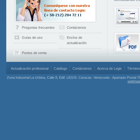
Preguntas frecuentes
Contáctenos
Guías de uso
Envíos de
actualización
Puntos de venta
Actualización profesional
Catálogo
Contáctenos
Acerca de Legis
Término
Zona Industrial La Urbina, Calle 8, Edif. LEGIS. Caracas -Venezuela - Apartado Postal 7
webmas