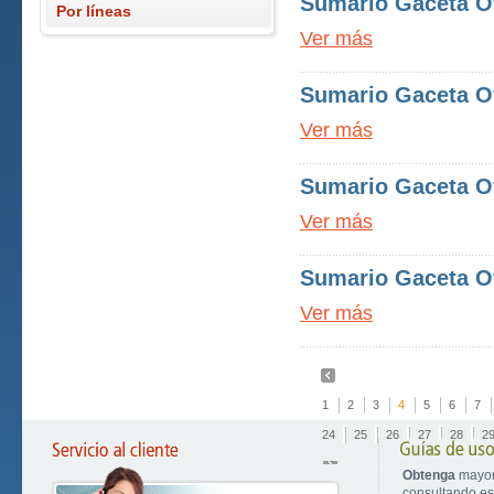
Sumario Gaceta Ofi
Por líneas
Ver más
Sumario Gaceta Ofi
Ver más
Sumario Gaceta Ofi
Ver más
Sumario Gaceta Ofi
Ver más
1
2
3
4
5
6
7
24
25
26
27
28
2
Obtenga
mayor
consultando est