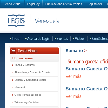
Tienda Virtual
LegisHoy
Publicaciones Actualizables
LegisMovil
Sumario
>
Por materias
Banca y Seguros
Sumario Gaceta Ofi
Financiero y Comercio Exterior
Ver más
Laboral y Seguridad Social
Mercantil
Sumario Gaceta Ofi
Otros Temas Jurídicos
Ver más
Tributario y Contable