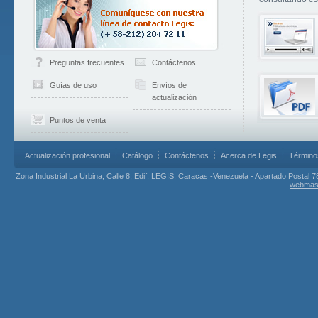
Preguntas frecuentes
Contáctenos
Guías de uso
Envíos de
actualización
Puntos de venta
Actualización profesional
Catálogo
Contáctenos
Acerca de Legis
Término
Zona Industrial La Urbina, Calle 8, Edif. LEGIS. Caracas -Venezuela - Apartado Postal 7
webmas