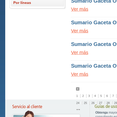
Sumario Gaceta Ofi
Por líneas
Ver más
Sumario Gaceta Ofi
Ver más
Sumario Gaceta Ofi
Ver más
Sumario Gaceta Ofi
Ver más
1
2
3
4
5
6
7
24
25
26
27
28
2
Obtenga
mayor
consultando est