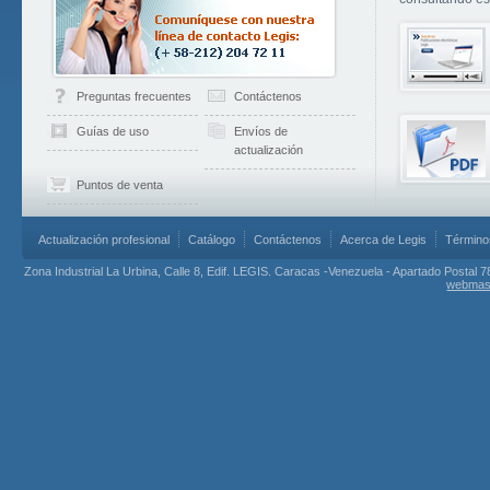
Preguntas frecuentes
Contáctenos
Guías de uso
Envíos de
actualización
Puntos de venta
Actualización profesional
Catálogo
Contáctenos
Acerca de Legis
Término
Zona Industrial La Urbina, Calle 8, Edif. LEGIS. Caracas -Venezuela - Apartado Postal 7
webmas