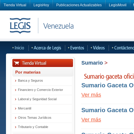
Tienda Virtual
LegisHoy
Publicaciones Actualizables
LegisMovil
Sumario
>
Por materias
Banca y Seguros
Sumario Gaceta Ofi
Financiero y Comercio Exterior
Ver más
Laboral y Seguridad Social
Mercantil
Sumario Gaceta Ofi
Otros Temas Jurídicos
Ver más
Tributario y Contable