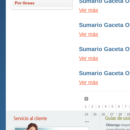
Sumario Gaceta Ofi
Por líneas
Ver más
Sumario Gaceta Ofi
Ver más
Sumario Gaceta Ofi
Ver más
Sumario Gaceta Ofi
Ver más
1
2
3
4
5
6
7
24
25
26
27
28
2
Obtenga
mayor
consultando est