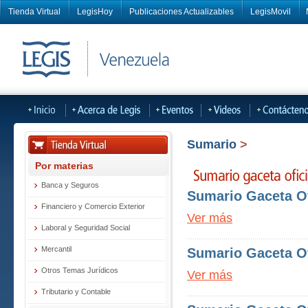
Tienda Virtual
LegisHoy
Publicaciones Actualizables
LegisMovil
Sumario
>
Por materias
Banca y Seguros
Sumario Gaceta Ofi
Financiero y Comercio Exterior
Ver más
Laboral y Seguridad Social
Mercantil
Sumario Gaceta Ofi
Otros Temas Jurídicos
Ver más
Tributario y Contable