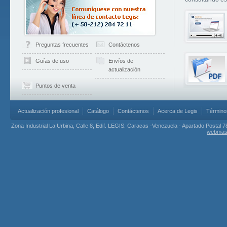
Preguntas frecuentes
Contáctenos
Guías de uso
Envíos de
actualización
Puntos de venta
Actualización profesional
Catálogo
Contáctenos
Acerca de Legis
Término
Zona Industrial La Urbina, Calle 8, Edif. LEGIS. Caracas -Venezuela - Apartado Postal 7
webmas