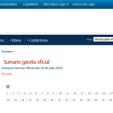
ctualizables
LegisMovil
Más Sitios Legis
Acerca de Legis
País
Sumario
>
Sumario Gaceta Oficial del 14 de julio 2025
Ver más
1
2
3
4
5
6
7
8
9
10
11
12
13
14
15
16
17
24
25
26
27
28
29
30
31
32
33
34
35
36
37
38