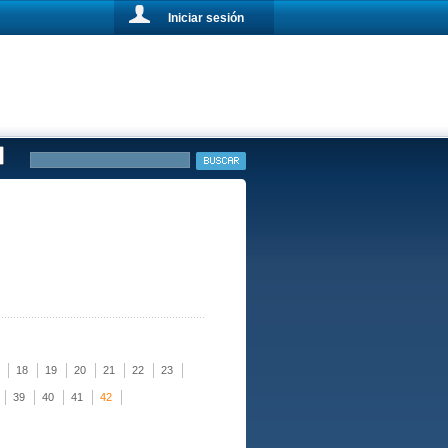
Iniciar sesión
18
19
20
21
22
23
39
40
41
42