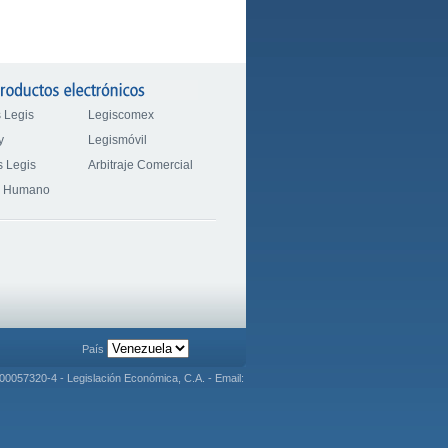
 Legis
Legiscomex
y
Legismóvil
 Legis
Arbitraje Comercial
o Humano
País
J-00057320-4 - Legislación Económica, C.A. - Email: