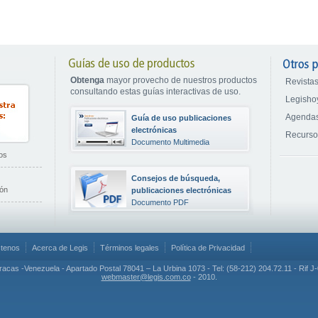
Obtenga
mayor provecho de nuestros productos
Revistas
consultando estas guías interactivas de uso.
Legisho
Agendas
Guía de uso publicaciones
electrónicas
Recurs
Documento Multimedia
os
Consejos de búsqueda,
ión
publicaciones electrónicas
Documento PDF
tenos
Acerca de Legis
Términos legales
Política de Privacidad
aracas -Venezuela - Apartado Postal 78041 – La Urbina 1073 - Tel: (58-212) 204.72.11 - Rif 
webmaster@legis.com.co
- 2010.