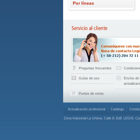
Por líneas
Preguntas frecuentes
Contácten
Guías de uso
Envíos de
actualizac
Puntos de venta
Actualización profesional
Catálogo
Contác
Zona Industrial La Urbina, Calle 8, Edif. LEGIS. C