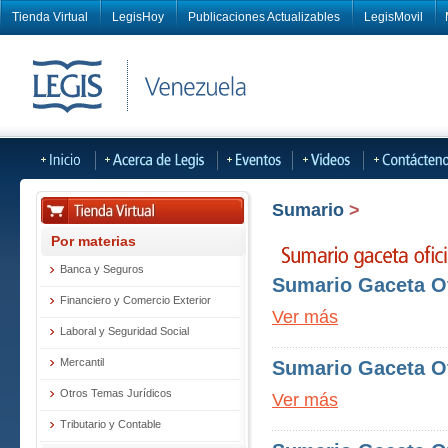
Tienda Virtual
LegisHoy
Publicaciones Actualizables
LegisMovil
Sumario
>
Por materias
Banca y Seguros
Sumario Gaceta Ofi
Financiero y Comercio Exterior
Ver más
Laboral y Seguridad Social
Mercantil
Sumario Gaceta Ofi
Otros Temas Jurídicos
Ver más
Tributario y Contable