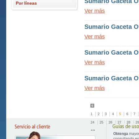
Sumario Gaceta Ofi
Por líneas
Ver más
Sumario Gaceta Ofi
Ver más
Sumario Gaceta Ofi
Ver más
Sumario Gaceta Of
Ver más
1
2
3
4
5
6
7
24
25
26
27
28
2
Obtenga
mayor
consultando est