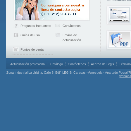
Preguntas frecuentes
Contáctenos
Guías de uso
Envíos de
actualización
Puntos de venta
Actualización profesional
Catálogo
Contáctenos
Acerca de Legis
Término
Zona Industrial La Urbina, Calle 8, Edif. LEGIS. Caracas -Venezuela - Apartado Postal 7
webmas