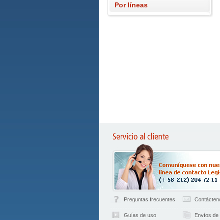
Por líneas
Preguntas frecuentes
Contácten
Guías de uso
Envíos de