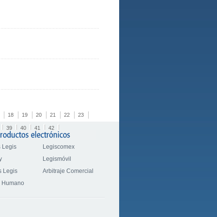
18
19
20
21
22
23
39
40
41
42
 Legis
Legiscomex
y
Legismóvil
 Legis
Arbitraje Comercial
o Humano