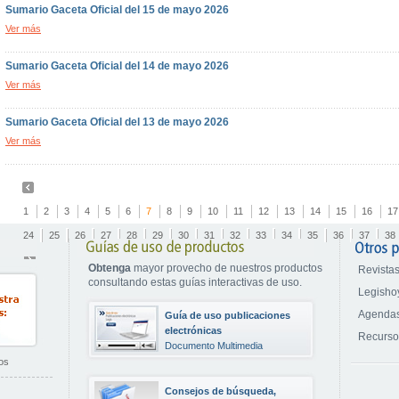
Sumario Gaceta Oficial del 15 de mayo 2026
Ver más
Sumario Gaceta Oficial del 14 de mayo 2026
Ver más
Sumario Gaceta Oficial del 13 de mayo 2026
Ver más
1
2
3
4
5
6
7
8
9
10
11
12
13
14
15
16
17
24
25
26
27
28
29
30
31
32
33
34
35
36
37
38
Obtenga
mayor provecho de nuestros productos
Revistas
consultando estas guías interactivas de uso.
Legisho
Agendas
Guía de uso publicaciones
electrónicas
Recurs
Documento Multimedia
os
Consejos de búsqueda,