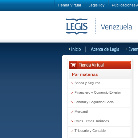
Tienda Virtual
LegisHoy
Publicaciones A
Por materias
Banca y Seguros
Financiero y Comercio Exterior
Laboral y Seguridad Social
Mercantil
Otros Temas Jurídicos
Tributario y Contable