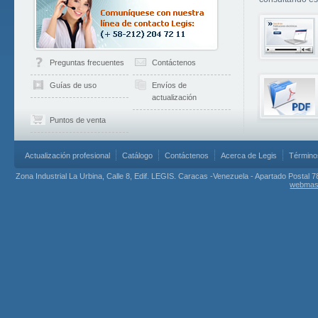
Preguntas frecuentes
Contáctenos
Guías de uso
Envíos de
actualización
Puntos de venta
Actualización profesional
Catálogo
Contáctenos
Acerca de Legis
Término
Zona Industrial La Urbina, Calle 8, Edif. LEGIS. Caracas -Venezuela - Apartado Postal 7
webmas