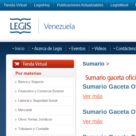
Tienda Virtual
LegisHoy
Publicaciones Actualizables
LegisMovil
Sumario
>
Por materias
Banca y Seguros
Sumario Gaceta Of
Financiero y Comercio Exterior
Ver más
Laboral y Seguridad Social
Mercantil
Sumario Gaceta Ofi
Otros Temas Jurídicos
Ver más
Tributario y Contable