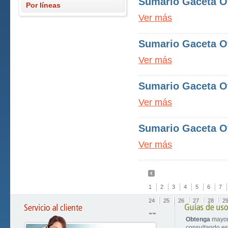
Sumario Gaceta Ofi
Por líneas
Ver más
Sumario Gaceta Ofi
Ver más
Sumario Gaceta Ofi
Ver más
Sumario Gaceta Ofi
Ver más
1
2
3
4
5
6
7
24
25
26
27
28
2
Obtenga
mayor
consultando est