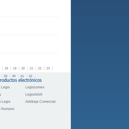
18
19
20
21
22
23
39
40
41
42
 Legis
Legiscomex
y
Legismóvil
 Legis
Arbitraje Comercial
o Humano