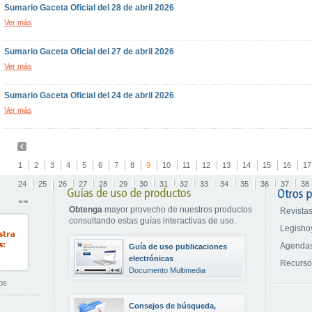
Sumario Gaceta Oficial del 28 de abril 2026
Ver más
Sumario Gaceta Oficial del 27 de abril 2026
Ver más
Sumario Gaceta Oficial del 24 de abril 2026
Ver más
1
2
3
4
5
6
7
8
9
10
11
12
13
14
15
16
17
24
25
26
27
28
29
30
31
32
33
34
35
36
37
38
Obtenga
mayor provecho de nuestros productos
Revistas
consultando estas guías interactivas de uso.
Legisho
Agendas
Guía de uso publicaciones
electrónicas
Recurs
Documento Multimedia
os
Consejos de búsqueda,