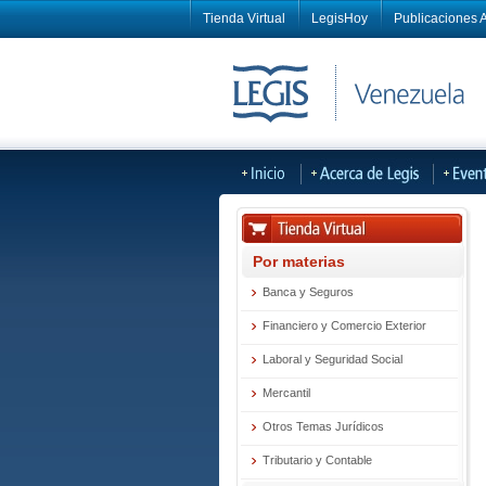
Tienda Virtual
LegisHoy
Publicaciones A
Por materias
Banca y Seguros
Financiero y Comercio Exterior
Laboral y Seguridad Social
Mercantil
Otros Temas Jurídicos
Tributario y Contable