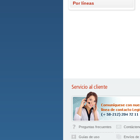
Por líneas
Preguntas frecuentes
Contácten
Guías de uso
Envíos de