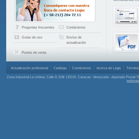
Preguntas frecuentes
Contáctenos
Guías de uso
Envíos de
actualización
Puntos de venta
Actualización profesional
Catálogo
Contáctenos
Acerca de Legis
Término
Zona Industrial La Urbina, Calle 8, Edif. LEGIS. Caracas -Venezuela - Apartado Postal 7
webmas