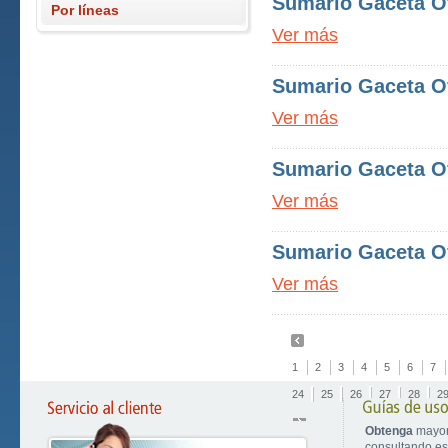
Sumario Gaceta Of
Por líneas
Ver más
Sumario Gaceta Of
Ver más
Sumario Gaceta Of
Ver más
Sumario Gaceta Of
Ver más
1
2
3
4
5
6
7
24
25
26
27
28
2
Obtenga
mayor
consultando est