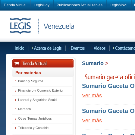
Tienda Virtual
LegisHoy
Publicaciones Actualizables
LegisMovil
Sumario
>
Por materias
Banca y Seguros
Sumario Gaceta Of
Financiero y Comercio Exterior
Ver más
Laboral y Seguridad Social
Mercantil
Sumario Gaceta Of
Otros Temas Jurídicos
Ver más
Tributario y Contable