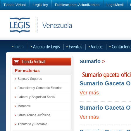
Tienda Virtual
LegisHoy
Publicaciones Actualizables
LegisMovil
Sumario
>
Por materias
Banca y Seguros
Sumario Gaceta Of
Financiero y Comercio Exterior
Ver más
Laboral y Seguridad Social
Mercantil
Sumario Gaceta Of
Otros Temas Jurídicos
Ver más
Tributario y Contable