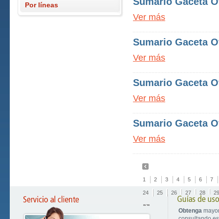
Sumario Gaceta Of
Por líneas
Ver más
Sumario Gaceta Of
Ver más
Sumario Gaceta Of
Ver más
Sumario Gaceta Of
Ver más
1
2
3
4
5
6
7
24
25
26
27
28
2
Obtenga
mayor
consultando est