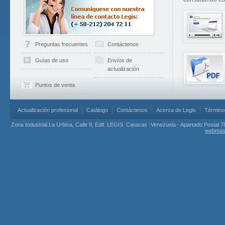
Preguntas frecuentes
Contáctenos
Guías de uso
Envíos de
actualización
Puntos de venta
Actualización profesional
Catálogo
Contáctenos
Acerca de Legis
Término
Zona Industrial La Urbina, Calle 8, Edif. LEGIS. Caracas -Venezuela - Apartado Postal 7
webmas